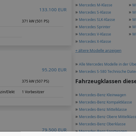
»
»
Mercedes M-Klasse
M
133.100 EUR
»
»
Mercedes S-Klasse
M
»
»
Mercedes SLK-Klasse
M
371 kW (501 PS)
»
»
Mercedes Sprinter
M
»
»
Mercedes V-Klasse
M
»
Mercedes X-Klasse
+ ältere Modelle anzeigen
»
Alle Mercedes Modelle in der Übe
95.200 EUR
»
Mercedes S-580 Technische Date
Fahrzeugklassen dies
375 kW (507 PS)
zin/Elekt
1 Vorbesitzer
»
Mercedes-Benz Kleinwagen
»
Mercedes-Benz Kompaktklasse
»
Mercedes-Benz Mittelklasse
»
Mercedes-Benz Obere Mittelklas
»
Mercedes-Benz Oberklasse
79.500 EUR
»
Mercedes-Benz Sportwagen