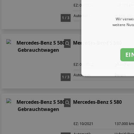
EZ:
05/2022
107.161 k
Automatik
Hybrid (Ben
1 / 3
Wir verwe
weitere Nut
Mercedes-Benz S 580
EI
EZ:
01/2022
50.600 km
Automatik
Benzin
1 / 3
Mercedes-Benz S 580
EZ:
10/2021
137.000 k