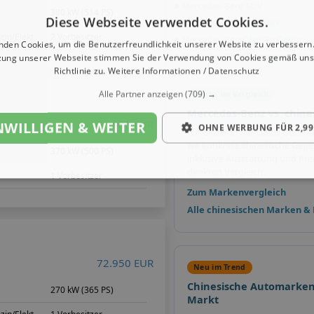
»
Mercedes-Benz SUV
m
380 kW (514 PS)
Diese Webseite verwendet Cookies.
»
Mercedes-Benz Van Mini
zin/Elekt
2 Vorbesitzer
»
Mercedes-Benz Van Großraum
nden Cookies, um die Benutzerfreundlichkeit unserer Website zu verbessern.
»
Mercedes-Benz Transporter - klei
zung unserer Webseite stimmen Sie der Verwendung von Cookies gemäß uns
Richtlinie zu.
Weitere Informationen / Datenschutz
Alle Partner anzeigen
(709) →
Marke im Vergleich
Mercedes-Benz vs. chin
178.600 EUR
NWILLIGEN & WEITER
OHNE WERBUNG FÜR 2,99
Für einzelne Mercedes-Benz-
wir konkrete chinesische Gege
370 kW (500 PS)
inklusive Ausstattung und Pre
direkten Vergleich.
1 Vorbesitzer
Zum Markenvergleich
Alle chinesischen Marken &
72.950 EUR
Neu im Trend
Chinesische Automarken
m
270 kW (365 PS)
Markt