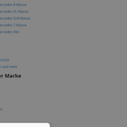
ercedes R-Klasse
ercedes SL-Klasse
ercedes SLR-Klasse
ercedes T-Klasse
ercedes Vito
rsicht
n und mehr
er Marke
se