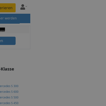
erieren
ner werden
en
-Klasse
ercedes S 300
ercedes S 600
ercedes S 500
ercedes S 450