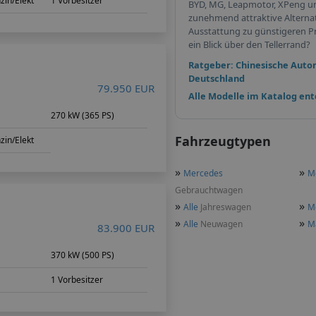
zin/Elekt
1 Vorbesitzer
BYD, MG, Leapmotor, XPeng u
zunehmend attraktive Alterna
Ausstattung zu günstigeren Pr
ein Blick über den Tellerrand?
Ratgeber: Chinesische Auto
Deutschland
79.950 EUR
Alle Modelle im Katalog en
m
270 kW (365 PS)
Fahrzeugtypen
zin/Elekt
»
»
Mercedes
M
Gebrauchtwagen
»
»
Alle
Jahreswagen
M
»
»
Alle
Neuwagen
M
83.900 EUR
370 kW (500 PS)
1 Vorbesitzer