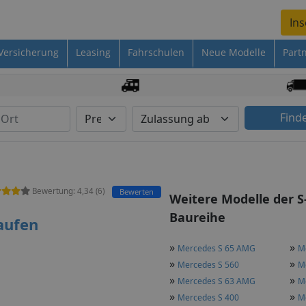
Ins
Versicherung
Leasing
Fahrschulen
Neue Modelle
Part
Find
Bewertung:
4,34
(
6
)
Bewerten
Weitere Modelle der S
Baureihe
aufen
»
»
Mercedes S 65 AMG
M
»
»
Mercedes S 560
M
»
»
Mercedes S 63 AMG
M
»
»
Mercedes S 400
M