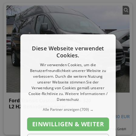
Diese Webseite verwendet
Cookies.
Wir verwenden Cookies, um die
Benutzerfreundlichkeit unserer Website zu
verbessern. Durch die weitere Nutzung
unserer Webseite stimmen Sie der
Verwendung von Cookies gemäß unserer
Cookie-Richtlinie zu.
Weitere Informationen /
Datenschutz
Ford Transit Custom Titanium 320
L2 H2 Behindertengerec
Alle Partner anzeigen
(709) →
37.980 EUR
EINWILLIGEN & WEITER
Premium Cars Berbati & Hammes GmbH