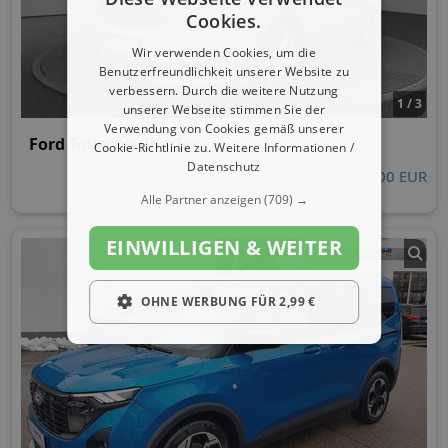
Cookies.
Wir verwenden Cookies, um die
Benutzerfreundlichkeit unserer Website zu
verbessern. Durch die weitere Nutzung
1 / 3
unserer Webseite stimmen Sie der
Verwendung von Cookies gemäß unserer
Ford Tourneo Courier
Cookie-Richtlinie zu.
Weitere Informationen /
Datenschutz
7.900 EUR
Alle Partner anzeigen
(709) →
EINWILLIGEN & WEITER
OHNE WERBUNG FÜR 2,99 €