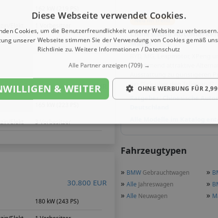
162 kW (219 PS)
Diese Webseite verwendet Cookies.
Neu im Trend
zin/Elekt
1 Vorbesitzer
nden Cookies, um die Benutzerfreundlichkeit unserer Website zu verbessern.
Chinesische Automarken
zung unserer Webseite stimmen Sie der Verwendung von Cookies gemäß uns
Markt
Richtlinie zu.
Weitere Informationen / Datenschutz
BYD, MG, Leapmotor, XPeng u
zunehmend attraktive Alterna
Alle Partner anzeigen
(709) →
Ausstattung zu günstigeren Pr
ein Blick über den Tellerrand?
11.500 EUR
NWILLIGEN & WEITER
OHNE WERBUNG FÜR 2,99
Ratgeber: Chinesische Auto
m
165 kW (223 PS)
Deutschland
Alle Modelle im Katalog en
zin/Elekt
3 Vorbesitzer
Fahrzeugtypen
»
»
BMW
Gebrauchtwagen
B
30.800 EUR
»
»
Alle
Jahreswagen
B
»
»
Alle
Neuwagen
M
180 kW (243 PS)