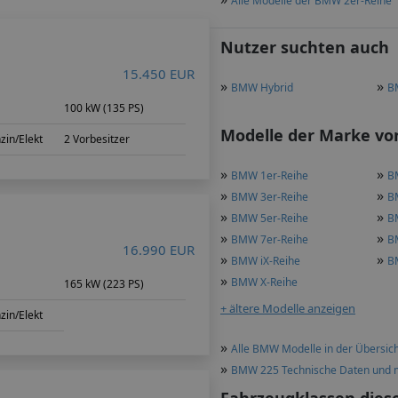
Alle Modelle der BMW 2er-Reihe
Nutzer suchten auch
15.450 EUR
»
»
BMW Hybrid
B
100 kW (135 PS)
Modelle der Marke von
zin/Elekt
2 Vorbesitzer
»
»
BMW 1er-Reihe
B
»
»
BMW 3er-Reihe
B
»
»
BMW 5er-Reihe
B
»
»
BMW 7er-Reihe
B
16.990 EUR
»
»
BMW iX-Reihe
B
»
BMW X-Reihe
165 kW (223 PS)
+ ältere Modelle anzeigen
zin/Elekt
»
Alle BMW Modelle in der Übersic
»
BMW 225 Technische Daten und 