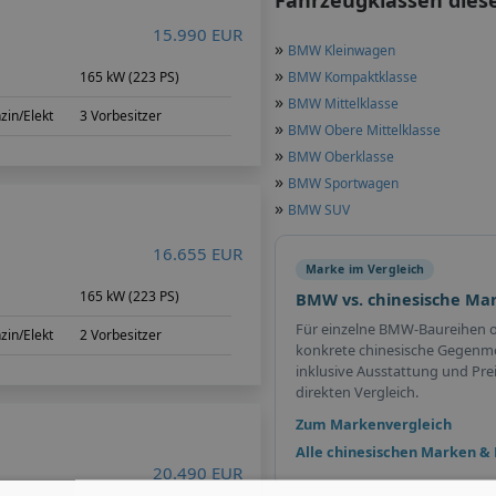
Fahrzeugklassen dies
15.990 EUR
»
BMW Kleinwagen
»
165 kW (223 PS)
BMW Kompaktklasse
»
BMW Mittelklasse
zin/Elekt
3 Vorbesitzer
»
BMW Obere Mittelklasse
»
BMW Oberklasse
»
BMW Sportwagen
»
BMW SUV
16.655 EUR
Marke im Vergleich
m
165 kW (223 PS)
BMW vs. chinesische Ma
Für einzelne BMW-Baureihen 
zin/Elekt
2 Vorbesitzer
konkrete chinesische Gegenmo
inklusive Ausstattung und Pre
direkten Vergleich.
Zum Markenvergleich
Alle chinesischen Marken &
20.490 EUR