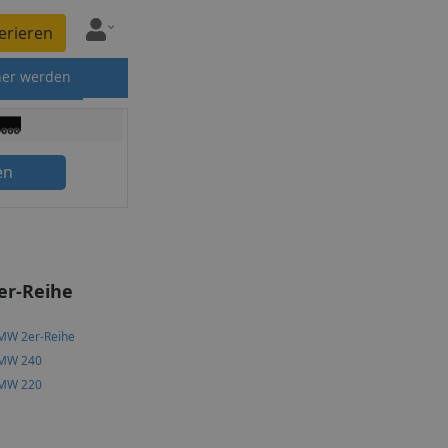
erieren
ner werden
en
er-Reihe
MW 2er-Reihe
MW 240
MW 220