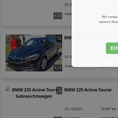
EZ:
01/2021
66.122 km
Automatik
Hybrid (Ben
1 / 3
Wir verwe
weitere Nut
BMW 225 Active Tourer
EI
EZ:
07/2018
125.000 k
Automatik
Hybrid (Ben
1 / 3
BMW 225 Active Tourer
EZ:
12/2023
19.997 km