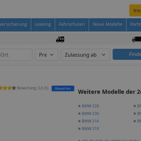
Ins
Versicherung
Leasing
Fahrschulen
Neue Modelle
Part
Find
Bewertung:
3,6
(
5
)
Bewerten
Weitere Modelle der 2
»
»
BMW 228
B
»
»
BMW 230
B
»
»
BMW 216
B
»
BMW 218
»