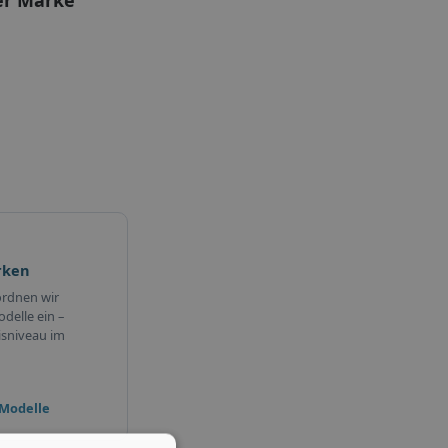
er Marke
rken
ordnen wir
delle ein –
isniveau im
 Modelle