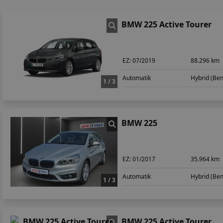
BMW 225 Active Tourer
EZ:
07/2019
88.296 km
Automatik
Hybrid (Ben
1 / 3
BMW 225
EZ:
01/2017
35.964 km
Automatik
Hybrid (Ben
1 / 3
BMW 225 Active Tourer