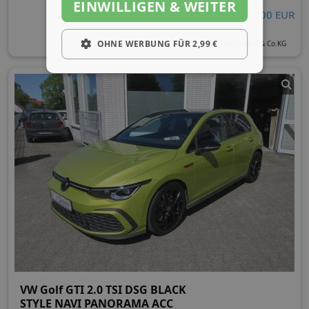
EINWILLIGEN & WEITER
11.700 EUR
OHNE WERBUNG FÜR 2,99 €
EXCELLENCE CARS GmbH & Co.KG
VW Golf GTI 2.0 TSI DSG BLACK
STYLE NAVI PANORAMA ACC