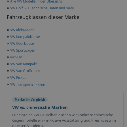
»
Alle VW Modelle in der Übersicht
»
VW Golf GTI Technische Daten und mehr
Fahrzeugklassen dieser Marke
»
VW Kleinwagen
»
VW Kompaktklasse
»
VW Oberklasse
»
VW Sportwagen
»
vw SUV
»
VW Van Kompakt
»
VW Van Großraum
»
VW Pickup
»
VW Transporter - klein
Marke im Vergleich
VW vs. chinesische Marken
Für einzelne VW-Baureihen ordnen wir konkrete chinesische
Gegenmodelle ein – inklusive Ausstattung und Preisniveau im
direkten Vergleich.