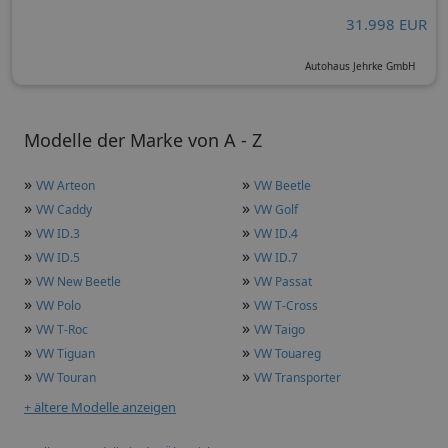
31.998 EUR
Autohaus Jehrke GmbH
Modelle der Marke von A - Z
»
»
VW Arteon
VW Beetle
»
»
VW Caddy
VW Golf
»
»
VW ID.3
VW ID.4
»
»
VW ID.5
VW ID.7
»
»
VW New Beetle
VW Passat
»
»
VW Polo
VW T-Cross
»
»
VW T-Roc
VW Taigo
»
»
VW Tiguan
VW Touareg
»
»
VW Touran
VW Transporter
+ ältere Modelle anzeigen