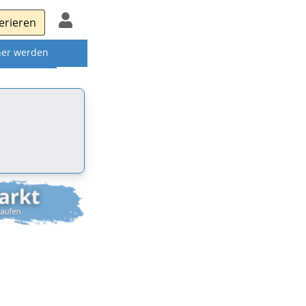
erieren
ner werden