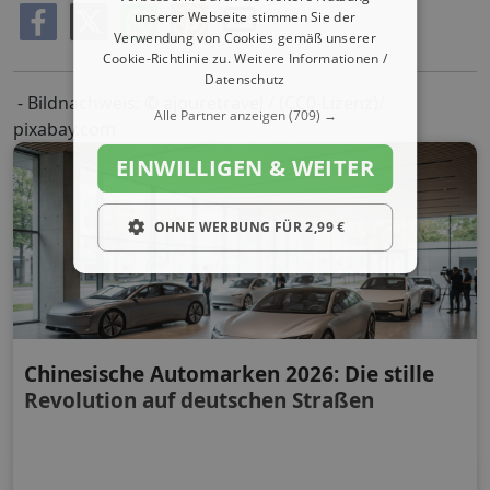
unserer Webseite stimmen Sie der
Verwendung von Cookies gemäß unserer
Cookie-Richtlinie zu.
Weitere Informationen /
Datenschutz
- Bildnachweis: © ajouretravel / (CC0-Lizenz)/
Alle Partner anzeigen
(709) →
pixabay.com
EINWILLIGEN & WEITER
OHNE WERBUNG FÜR 2,99 €
Chinesische Automarken 2026: Die stille
Revolution auf deutschen Straßen