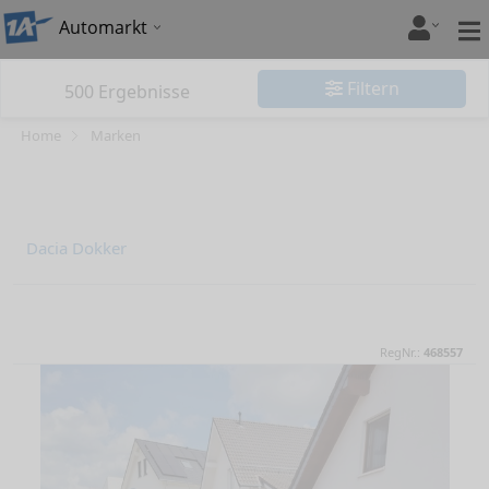
Automarkt
Filtern
500
Ergebnisse
Home
Marken
Dacia Dokker
RegNr.:
468557