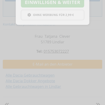
EINWILLIGEN & WEITER
OHNE WERBUNG FÜR 2,99 €
Kontakt des privaten Verkäufers:
Frau Tatjana Clever
51789 Lindlar
Tel:
015753072227
E-Mail an den Anbieter
Alle Dacia Gebrauchtwagen
Alle Dacia Dokker Angebote
Alle Gebrauchtwagen in Lindlar