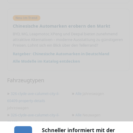
Neu im Trend
Chinesische Automarken erobern den Markt
BYD, MG, Leapmotor, XPeng und Deepal bieten zunehmend
attraktive Alternativen – moderne Ausstattung zu günstigeren
Preisen. Lohnt sich ein Blick über den Tellerrand?
Ratgeber: Chinesische Automarken in Deutschland
Alle Modelle im Katalog entdecken
Fahrzeugtypen
»
»
326-clyde-ave-calumet-city-il-
Alle
Jahreswagen
60409-property-details
Jahreswagen
»
»
326-clyde-ave-calumet-city-il-
Alle
Neuwagen
60409-property-details
Neuwagen
»
Schneller informiert mit der
Marken Übersicht