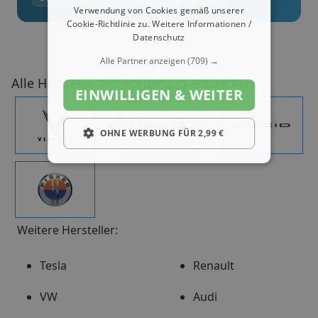
Verwendung von Cookies gemäß unserer
Cookie-Richtlinie zu.
Weitere Informationen /
Datenschutz
Alle Partner anzeigen
(709) →
Alle Hersteller mit Förderung entdecken:
EINWILLIGEN & WEITER
OHNE WERBUNG FÜR 2,99 €
Weitere Hersteller:
Tesla
Renault
VW
Audi