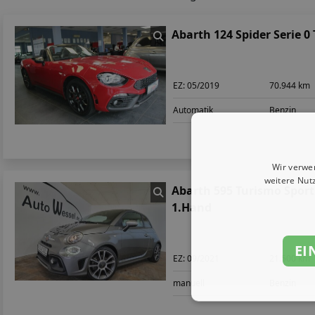
Abarth 124 Spider Serie 0
EZ:
05/2019
70.944 km
Automatik
Benzin
Wir verwe
weitere Nut
Abarth 595 Turismo Sport
1.Hand
EI
EZ:
09/2021
21.500 km
manuell
Benzin