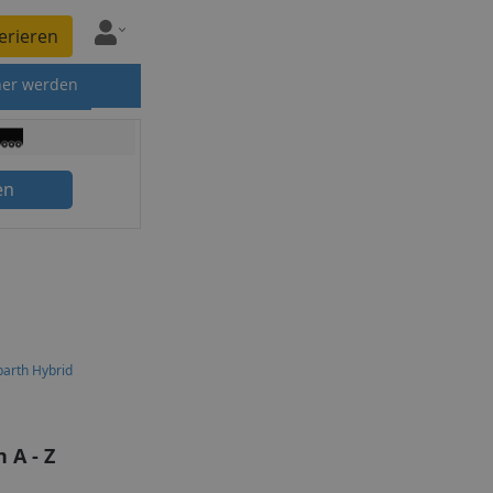
erieren
ner werden
en
arth Hybrid
 A - Z