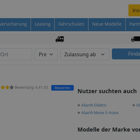
Ins
Versicherung
Leasing
Fahrschulen
Neue Modelle
Part
Find
Bewertung:
4,41
(
5
)
Bewerten
Nutzer suchten auch
»
»
Abarth Elektro
Ab
»
Abarth kleine E-Autos
Modelle der Marke von