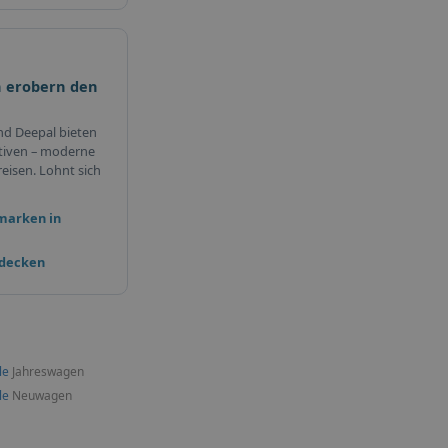
 erobern den
nd Deepal bieten
tiven – moderne
eisen. Lohnt sich
marken in
tdecken
le
Jahreswagen
le
Neuwagen