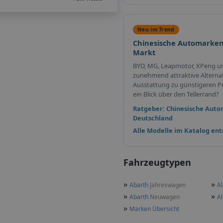
Neu im Trend
Chinesische Automarken
Markt
BYD, MG, Leapmotor, XPeng u
zunehmend attraktive Alterna
Ausstattung zu günstigeren Pr
ein Blick über den Tellerrand?
Ratgeber: Chinesische Auto
Deutschland
Alle Modelle im Katalog en
Fahrzeugtypen
»
»
Abarth
Jahreswagen
Al
»
»
Abarth
Neuwagen
Al
»
Marken Übersicht