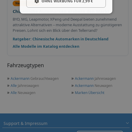
OHNE WERBUNG FÜR 2,99 €
Neu im Trend
Chinesische Automarken erobern den Markt
BYD, MG, Leapmotor, XPeng und Deepal bieten zunehmend
attraktive Alternativen – moderne Ausstattung zu günstigeren
Preisen. Lohnt sich ein Blick über den Tellerrand?
Ratgeber: Chinesische Automarken in Deutschland
Alle Modelle im Katalog entdecken
Fahrzeugtypen
»
»
Ackermann
Gebrauchtwagen
Ackermann
Jahreswagen
»
»
Alle
Jahreswagen
Ackermann
Neuwagen
»
»
Alle
Neuwagen
Marken Übersicht
Support & Impressum