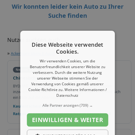
Wir konnten leider kein Auto zu Ihrer
Suche finden
Nutzer suchten auch
Diese Webseite verwendet
Cookies.
»
Ackermann kleine E-Autos
Wir verwenden Cookies, um die
Benutzerfreundlichkeit unserer Website zu
Neu im Trend
verbessern. Durch die weitere Nutzung
Chinesische Automarken im Vergleich
unserer Webseite stimmen Sie der
Verwendung von Cookies gemäß unserer
BYD, MG, XPeng und weitere chinesische Marken bieten
Cookie-Richtlinie zu.
Weitere Informationen /
inzwischen Modelle in vielen Fahrzeugklassen an. Lohnt sich
Datenschutz
ein Blick auf die Alternativen?
Alle Partner anzeigen
(709) →
Kaufentscheidung & Vergleich
Ratgeber: Chinesische Automarken in Deutschland
EINWILLIGEN & WEITER