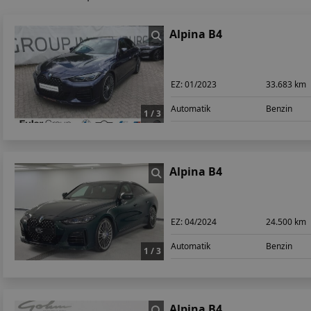
Alpina B4
EZ:
01/2023
33.683 km
Automatik
Benzin
1 / 3
Alpina B4
EZ:
04/2024
24.500 km
Automatik
Benzin
1 / 3
Alpina B4