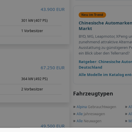
43.900 EUR
Neu im Trend
301 kW (407 PS)
Chinesische Automarken
Markt
1 Vorbesitzer
BYD, MG, Leapmotor, XPeng u
zunehmend attraktive Alterna
Ausstattung zu günstigeren Pr
ein Blick über den Tellerrand?
Ratgeber: Chinesische Auto
67.250 EUR
Deutschland
Alle Modelle im Katalog en
364 kW (492 PS)
2 Vorbesitzer
Fahrzeugtypen
»
»
Alpina
Gebrauchtwagen
Al
»
»
Alle
Jahreswagen
Al
»
»
Alle
Neuwagen
M
49.500 EUR