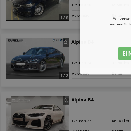
EZ:
04/2018
65.500 km
Automatik
Benzin
1 / 3
Wir verwe
weitere Nut
Alpina B4
EI
EZ:
01/2024
32.286 km
Automatik
Benzin
1 / 3
Alpina B4
EZ:
06/2023
66.181 km