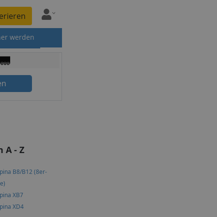
erieren
ner werden
en
 A - Z
pina B8/B12 (8er-
e)
pina XB7
lpina XD4