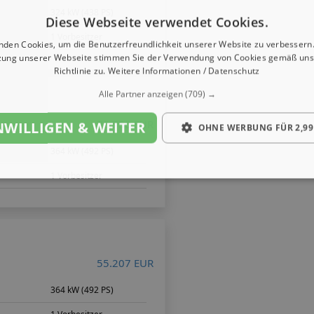
324 kW (438 PS)
Diese Webseite verwendet Cookies.
1 Vorbesitzer
nden Cookies, um die Benutzerfreundlichkeit unserer Website zu verbessern.
zung unserer Webseite stimmen Sie der Verwendung von Cookies gemäß uns
Richtlinie zu.
Weitere Informationen / Datenschutz
Alle Partner anzeigen
(709) →
76.750 EUR
NWILLIGEN & WEITER
OHNE WERBUNG FÜR 2,99
364 kW (492 PS)
1 Vorbesitzer
55.207 EUR
364 kW (492 PS)