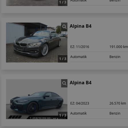
Automatik
Benzin
1 / 3
Alpina B4
EZ:
11/2016
191.000 k
Automatik
Benzin
1 / 3
Alpina B4
EZ:
04/2023
26.570 km
Automatik
Benzin
1 / 3