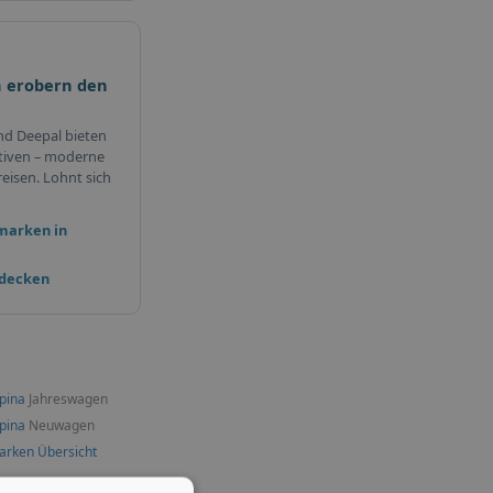
 erobern den
nd Deepal bieten
tiven – moderne
eisen. Lohnt sich
marken in
tdecken
pina
Jahreswagen
pina
Neuwagen
arken Übersicht