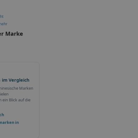
ht
mehr
er Marke
 im Vergleich
hinesische Marken
ielen
ein Blick auf die
ch
marken in