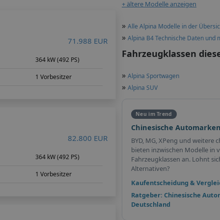
+ ältere Modelle anzeigen
»
Alle Alpina Modelle in der Übersic
»
Alpina B4 Technische Daten und 
71.988 EUR
Fahrzeugklassen dies
364 kW (492 PS)
»
Alpina Sportwagen
1 Vorbesitzer
»
Alpina SUV
Neu im Trend
Chinesische Automarken
82.800 EUR
BYD, MG, XPeng und weitere c
bieten inzwischen Modelle in v
364 kW (492 PS)
Fahrzeugklassen an. Lohnt sich 
Alternativen?
1 Vorbesitzer
Kaufentscheidung & Verglei
Ratgeber: Chinesische Auto
Deutschland