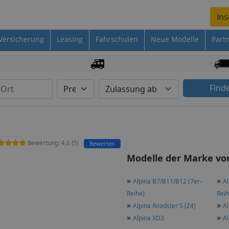
Ins
Versicherung
Leasing
Fahrschulen
Neue Modelle
Part
Find
Bewertung:
4,6
(
5
)
Bewerten
Modelle der Marke von
»
»
Alpina B7/B11/B12 (7er-
Al
Reihe)
Reih
»
»
Alpina Roadster S (Z4)
Al
»
»
Alpina XD3
A