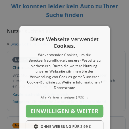
Wir konnten leider kein Auto zu Ihrer
Suche finden
Nutzer suchten auch
Diese Webseite verwendet
»
Lynk & Co kleine E-Autos
Cookies.
Wir verwenden Cookies, um die
Neu im Trend
Benutzerfreundlichkeit unserer Website zu
verbessern. Durch die weitere Nutzung
Chinesische Automarken im Vergleich
unserer Webseite stimmen Sie der
BYD, MG, XPeng und weitere chinesische Marken bieten
Verwendung von Cookies gemäß unserer
inzwischen Modelle in vielen Fahrzeugklassen an. Lohnt sich
Cookie-Richtlinie zu.
Weitere Informationen /
ein Blick auf die Alternativen?
Datenschutz
Kaufentscheidung & Vergleich
Alle Partner anzeigen
(709) →
Ratgeber: Chinesische Automarken in Deutschland
EINWILLIGEN & WEITER
Neu im Trend
OHNE WERBUNG FÜR 2,99 €