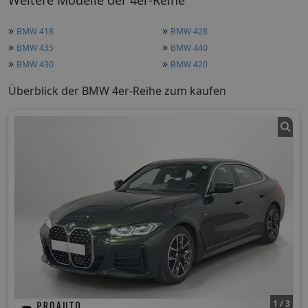
Weitere Modelle der 4er-Reihe
»
»
BMW 418
BMW 428
»
»
BMW 435
BMW 440
»
»
BMW 430
BMW 420
Überblick der BMW 4er-Reihe zum kaufen
1 / 3