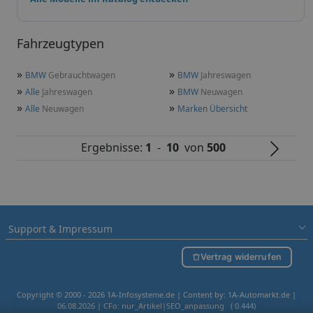
Fahrzeugtypen
»
»
BMW
Gebrauchtwagen
BMW
Jahreswagen
»
»
Alle
Jahreswagen
BMW
Neuwagen
»
»
Alle
Neuwagen
Marken Übersicht
Ergebnisse:
1
-
10
von
500
Support & Impressum
Vertrag widerrufen
Copyright © 2000 - 2026 1A-Infosysteme.de | Content by: 1A-Automarkt.de |
06.08.2026
| CFo: nur_Artikel|SEO_anpassung ( 0.444)