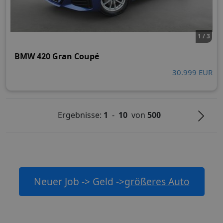
1 / 3
BMW 420 Gran Coupé
30.999 EUR
Ergebnisse:
1
-
10
von
500
Neuer Job -> Geld ->
größeres Auto