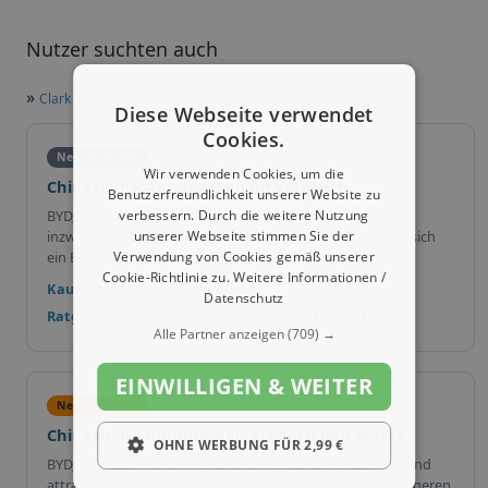
Nutzer suchten auch
»
Clark kleine E-Autos
Diese Webseite verwendet
Cookies.
Neu im Trend
Wir verwenden Cookies, um die
Chinesische Automarken im Vergleich
Benutzerfreundlichkeit unserer Website zu
verbessern. Durch die weitere Nutzung
BYD, MG, XPeng und weitere chinesische Marken bieten
unserer Webseite stimmen Sie der
inzwischen Modelle in vielen Fahrzeugklassen an. Lohnt sich
Verwendung von Cookies gemäß unserer
ein Blick auf die Alternativen?
Cookie-Richtlinie zu.
Weitere Informationen /
Kaufentscheidung & Vergleich
Datenschutz
Ratgeber: Chinesische Automarken in Deutschland
Alle Partner anzeigen
(709) →
EINWILLIGEN & WEITER
Neu im Trend
Chinesische Automarken erobern den Markt
OHNE WERBUNG FÜR 2,99 €
BYD, MG, Leapmotor, XPeng und Deepal bieten zunehmend
attraktive Alternativen – moderne Ausstattung zu günstigeren