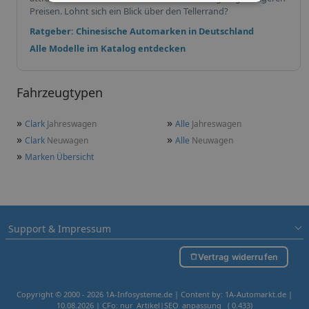
Preisen. Lohnt sich ein Blick über den Tellerrand?
Ratgeber: Chinesische Automarken in Deutschland
Alle Modelle im Katalog entdecken
Fahrzeugtypen
»
»
Clark
Jahreswagen
Alle
Jahreswagen
»
»
Clark
Neuwagen
Alle
Neuwagen
»
Marken Übersicht
Support & Impressum
Vertrag widerrufen
Copyright © 2000 - 2026 1A-Infosysteme.de | Content by: 1A-Automarkt.de |
10.08.2026
| CFo: nur_Artikel|SEO_anpassung ( 0.433)