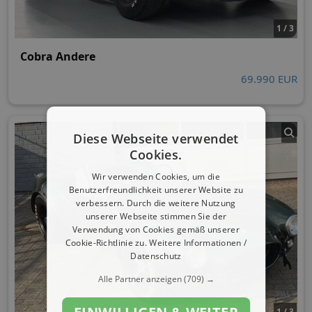
1 / 3
Cobra Andere
69.990 EUR
Diese Webseite verwendet
Cookies.
Wir verwenden Cookies, um die
Benutzerfreundlichkeit unserer Website zu
verbessern. Durch die weitere Nutzung
unserer Webseite stimmen Sie der
Verwendung von Cookies gemäß unserer
Cookie-Richtlinie zu.
Weitere Informationen /
Datenschutz
Alle Partner anzeigen
(709) →
1 / 3