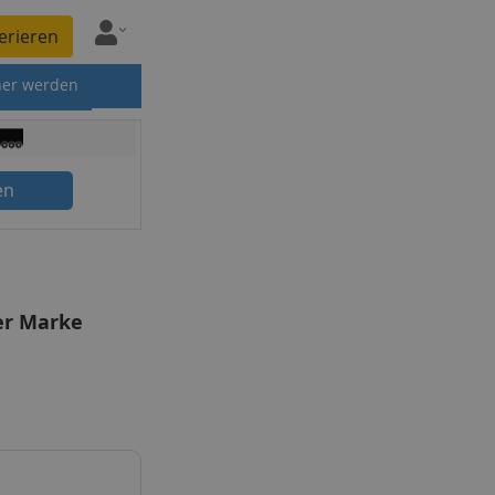
erieren
ner werden
en
er Marke