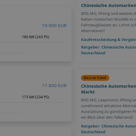
Chinesische Automarken
BYD, MG, XPeng und weitere c
bieten inzwischen Modelle in v
19.900 EUR
Fahrzeugklassen an. Lohnt sich 
Alternativen?
180 kW (243 PS)
Kaufentscheidung & Verglei
Ratgeber: Chinesische Auto
Deutschland
Neu im Trend
17.800 EUR
Chinesische Automarken
Markt
m
173 kW (234 PS)
BYD, MG, Leapmotor, XPeng u
zunehmend attraktive Alterna
Ausstattung zu günstigeren Pr
ein Blick über den Tellerrand?
Ratgeber: Chinesische Auto
Deutschland