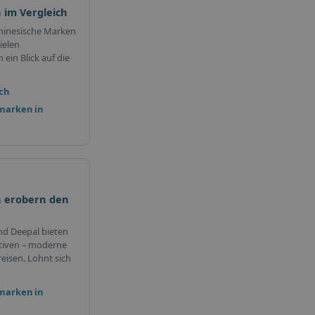
 im Vergleich
hinesische Marken
ielen
ein Blick auf die
ch
marken in
 erobern den
nd Deepal bieten
tiven – moderne
eisen. Lohnt sich
marken in