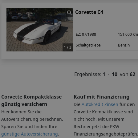
Corvette C4
EZ:
07/1988
151.000 k
Schaltgetriebe
Benzin
1 / 3
Ergebnisse:
1
-
10
von
62
Corvette Kompaktklasse
Kauf mit Finanzierung
günstig versichern
Die
Autokredit Zinsen
für den
Hier können Sie die
Corvette Kompaktklasse sind
Autoversicherung berechnen.
nicht hoch. Mit unserem
Sparen Sie und finden Ihre
Rechner jetzt die PKW
günstige Autoversicherung
.
Finanzierungsangeboteprüfen