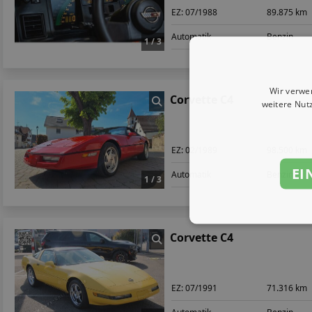
EZ:
07/1988
89.875 km
Automatik
Benzin
1 / 3
Wir verwe
Corvette C4
weitere Nut
EZ:
02/1989
98.500 km
EI
Automatik
Benzin
1 / 3
Corvette C4
EZ:
07/1991
71.316 km