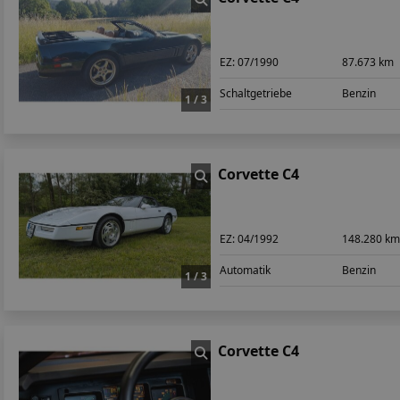
EZ:
07/1990
87.673 km
Schaltgetriebe
Benzin
1 / 3
Corvette C4
EZ:
04/1992
148.280 k
Automatik
Benzin
1 / 3
Corvette C4