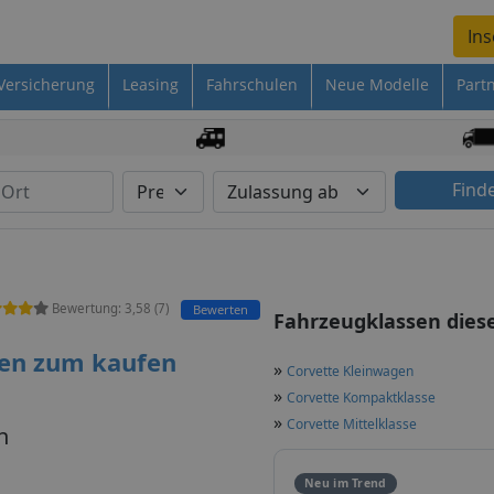
Ins
Versicherung
Leasing
Fahrschulen
Neue Modelle
Part
Find
Bewertung:
3,58
(
7
)
Bewerten
Fahrzeugklassen dies
en zum kaufen
»
Corvette Kleinwagen
»
Corvette Kompaktklasse
»
Corvette Mittelklasse
n
Neu im Trend