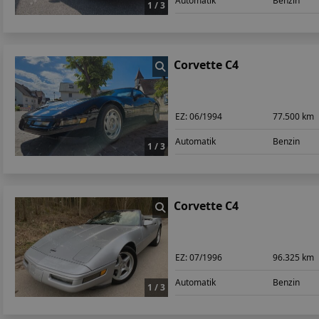
Automatik
Benzin
1 / 3
Corvette C4
EZ:
06/1994
77.500 km
Automatik
Benzin
1 / 3
Corvette C4
EZ:
07/1996
96.325 km
Automatik
Benzin
1 / 3