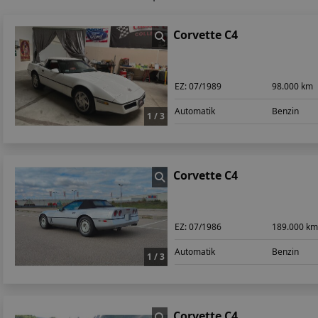
Corvette C4
EZ:
07/1989
98.000 km
Automatik
Benzin
1 / 3
Corvette C4
EZ:
07/1986
189.000 k
Automatik
Benzin
1 / 3
Corvette C4