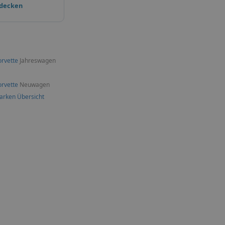
tdecken
rvette
Jahreswagen
rvette
Neuwagen
arken Übersicht