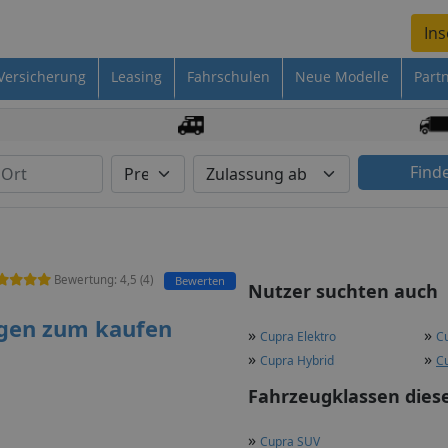
Ins
Versicherung
Leasing
Fahrschulen
Neue Modelle
Part
Find
Bewertung:
4,5
(
4
)
Bewerten
Nutzer suchten auch
gen zum kaufen
»
»
Cupra Elektro
Cu
»
»
Cupra Hybrid
Cu
Fahrzeugklassen dies
»
Cupra SUV