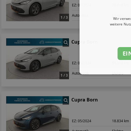
EZ:
06/2024
20.608 km
Automatik
Elektro
1 / 3
Wir verwe
weitere Nut
Cupra Born
EI
EZ:
05/2024
51.119 km
Automatik
Elektro
1 / 3
Cupra Born
EZ:
05/2024
18.834 km