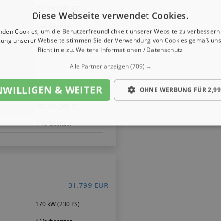
150 kW (203 PS)
Diese Webseite verwendet Cookies.
1 Vorbesitzer
nden Cookies, um die Benutzerfreundlichkeit unserer Website zu verbessern.
zung unserer Webseite stimmen Sie der Verwendung von Cookies gemäß uns
Richtlinie zu.
Weitere Informationen / Datenschutz
Alle Partner anzeigen
(709) →
25.649 EUR
NWILLIGEN & WEITER
OHNE WERBUNG FÜR 2,99
150 kW (203 PS)
1 Vorbesitzer
31.799 EUR
170 kW (230 PS)