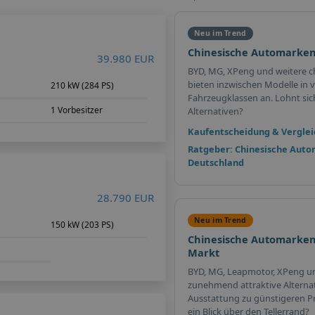
Neu im Trend
Chinesische Automarken
39.980 EUR
BYD, MG, XPeng und weitere c
bieten inzwischen Modelle in v
210 kW (284 PS)
Fahrzeugklassen an. Lohnt sich 
1 Vorbesitzer
Alternativen?
Kaufentscheidung & Verglei
Ratgeber: Chinesische Auto
Deutschland
28.790 EUR
Neu im Trend
150 kW (203 PS)
Chinesische Automarken
Markt
BYD, MG, Leapmotor, XPeng u
zunehmend attraktive Alterna
Ausstattung zu günstigeren Pr
ein Blick über den Tellerrand?