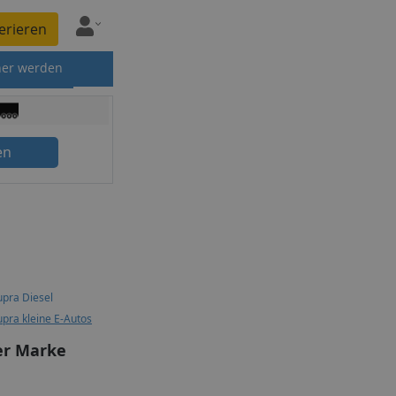
erieren
ner werden
en
pra Diesel
pra kleine E-Autos
er Marke