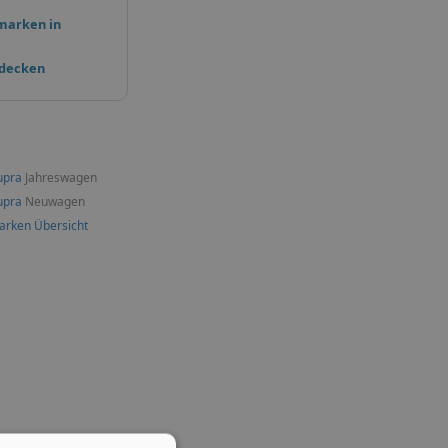
marken in
tdecken
upra
Jahreswagen
upra
Neuwagen
arken Übersicht