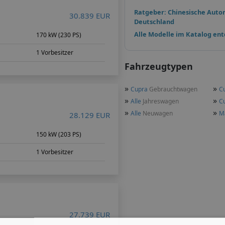
Ratgeber: Chinesische Auto
30.839 EUR
Deutschland
Alle Modelle im Katalog en
170 kW (230 PS)
1 Vorbesitzer
Fahrzeugtypen
»
»
Cupra
Gebrauchtwagen
C
»
»
Alle
Jahreswagen
C
»
»
Alle
Neuwagen
M
28.129 EUR
150 kW (203 PS)
1 Vorbesitzer
27.739 EUR