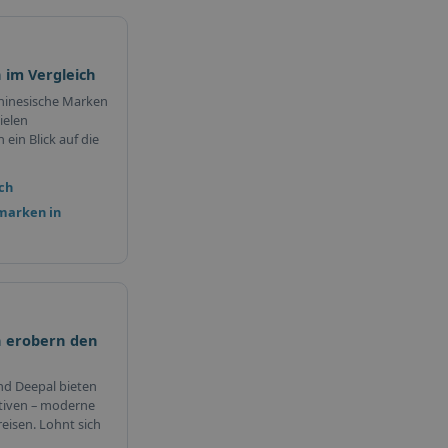
 im Vergleich
hinesische Marken
ielen
ein Blick auf die
ch
marken in
 erobern den
nd Deepal bieten
tiven – moderne
eisen. Lohnt sich