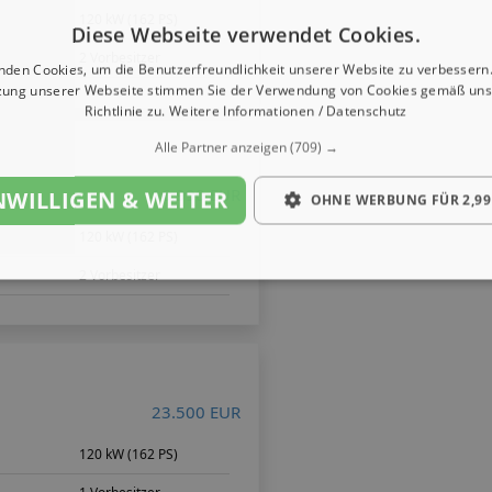
120 kW (162 PS)
Diese Webseite verwendet Cookies.
2 Vorbesitzer
nden Cookies, um die Benutzerfreundlichkeit unserer Website zu verbessern.
zung unserer Webseite stimmen Sie der Verwendung von Cookies gemäß uns
Richtlinie zu.
Weitere Informationen / Datenschutz
Alle Partner anzeigen
(709) →
16.990 EUR
NWILLIGEN & WEITER
OHNE WERBUNG FÜR 2,99
120 kW (162 PS)
2 Vorbesitzer
23.500 EUR
120 kW (162 PS)