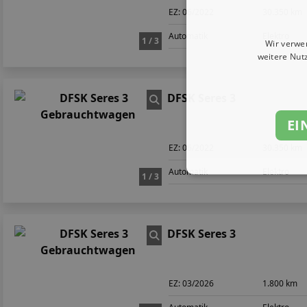
EZ:
06/2022
30.350 km
Automatik
Elektro
1 / 3
Wir verwe
weitere Nut
DFSK Seres 3
EI
EZ:
06/2022
30.350 km
Automatik
Elektro
1 / 3
DFSK Seres 3
EZ:
03/2026
1.800 km