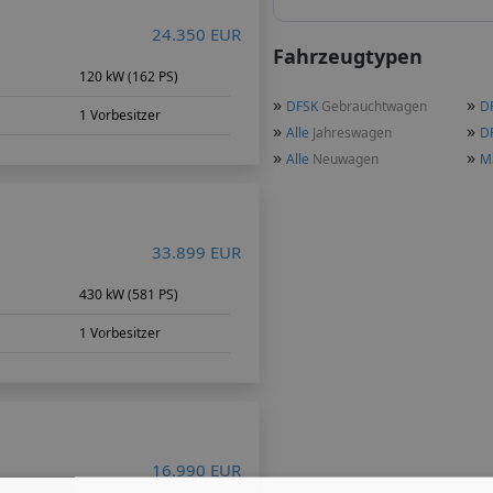
24.350 EUR
Fahrzeugtypen
120 kW (162 PS)
»
»
DFSK
Gebrauchtwagen
D
1 Vorbesitzer
»
»
Alle
Jahreswagen
D
»
»
Alle
Neuwagen
M
33.899 EUR
430 kW (581 PS)
1 Vorbesitzer
16.990 EUR