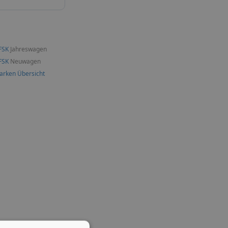
FSK
Jahreswagen
FSK
Neuwagen
arken Übersicht