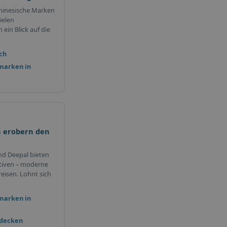
hinesische Marken
ielen
ein Blick auf die
ch
marken in
 erobern den
nd Deepal bieten
tiven – moderne
eisen. Lohnt sich
marken in
tdecken