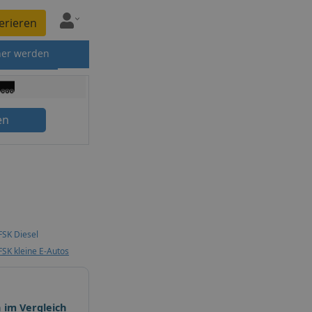
erieren
ner werden
en
FSK Diesel
SK kleine E-Autos
 im Vergleich