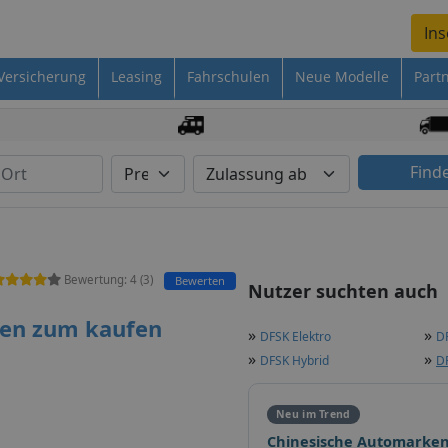
Ins
Versicherung
Leasing
Fahrschulen
Neue Modelle
Part
Find
Bewertung:
4
(
3
)
Bewerten
Nutzer suchten auch
gen zum kaufen
»
»
DFSK Elektro
D
»
»
DFSK Hybrid
DF
Neu im Trend
Chinesische Automarken