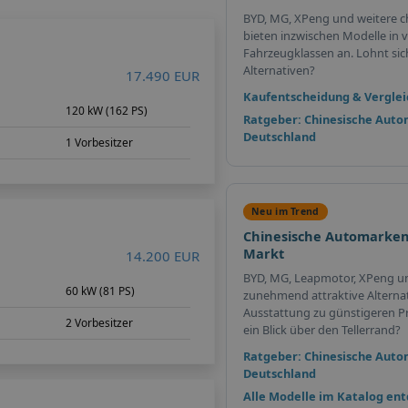
BYD, MG, XPeng und weitere c
bieten inzwischen Modelle in v
Fahrzeugklassen an. Lohnt sich 
Alternativen?
17.490 EUR
Kaufentscheidung & Verglei
120 kW (162 PS)
Ratgeber: Chinesische Auto
Deutschland
1 Vorbesitzer
Neu im Trend
Chinesische Automarken
Markt
14.200 EUR
BYD, MG, Leapmotor, XPeng u
60 kW (81 PS)
zunehmend attraktive Alterna
Ausstattung zu günstigeren Pr
2 Vorbesitzer
ein Blick über den Tellerrand?
Ratgeber: Chinesische Auto
Deutschland
Alle Modelle im Katalog en