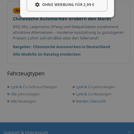
OHNE WERBUNG FÜR 2,99 €
Neu im Trend
Chinesische Automarken erobern den Markt
BYD, MG, Leapmotor, XPeng und Deepal bieten zunehmend
attraktive Alternativen – moderne Ausstattung zu günstigeren
Preisen. Lohnt sich ein Blick über den Tellerrand?
Ratgeber: Chinesische Automarken in Deutschland
Alle Modelle im Katalog entdecken
Fahrzeugtypen
»
»
Lynk & Co
Gebrauchtwagen
Lynk & Co
Jahreswagen
»
»
Alle
Jahreswagen
Lynk & Co
Neuwagen
»
»
Alle
Neuwagen
Marken Übersicht
Support & Impressum