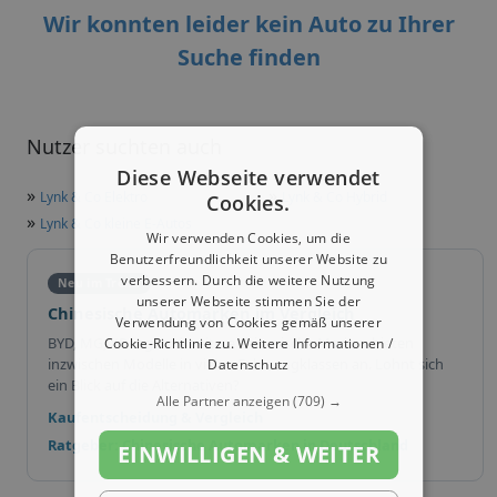
Wir konnten leider kein Auto zu Ihrer
Suche finden
Nutzer suchten auch
Diese Webseite verwendet
»
»
Lynk & Co Elektro
Lynk & Co Hybrid
Cookies.
»
Lynk & Co kleine E-Autos
Wir verwenden Cookies, um die
Benutzerfreundlichkeit unserer Website zu
verbessern. Durch die weitere Nutzung
Neu im Trend
unserer Webseite stimmen Sie der
Chinesische Automarken im Vergleich
Verwendung von Cookies gemäß unserer
BYD, MG, XPeng und weitere chinesische Marken bieten
Cookie-Richtlinie zu.
Weitere Informationen /
inzwischen Modelle in vielen Fahrzeugklassen an. Lohnt sich
Datenschutz
ein Blick auf die Alternativen?
Alle Partner anzeigen
(709) →
Kaufentscheidung & Vergleich
Ratgeber: Chinesische Automarken in Deutschland
EINWILLIGEN & WEITER