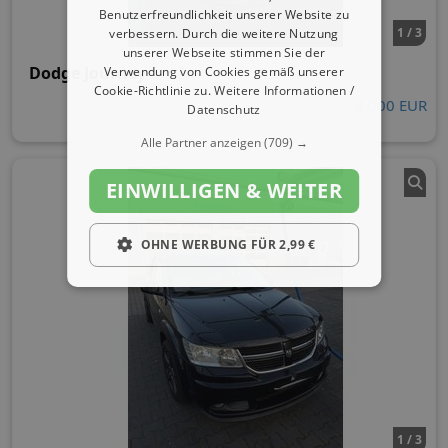
Benutzerfreundlichkeit unserer Website zu
1 / 3
verbessern. Durch die weitere Nutzung
unserer Webseite stimmen Sie der
Dodge Journey
Verwendung von Cookies gemäß unserer
Cookie-Richtlinie zu.
Weitere Informationen /
4.000 EUR
Datenschutz
Alle Partner anzeigen
(709) →
EINWILLIGEN & WEITER
OHNE WERBUNG FÜR 2,99 €
1 / 3