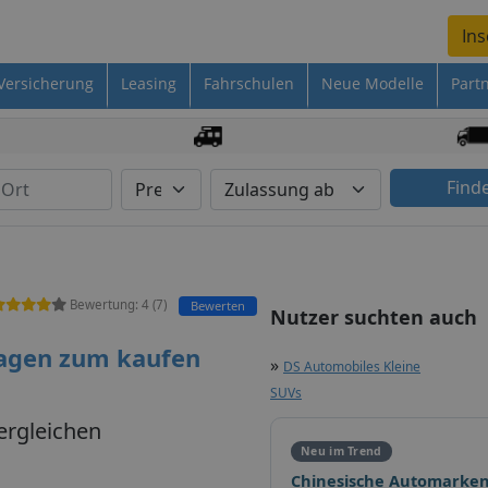
Ins
Versicherung
Leasing
Fahrschulen
Neue Modelle
Part
Find
Bewertung:
4
(
7
)
Bewerten
Nutzer suchten auch
agen zum kaufen
»
DS Automobiles Kleine
SUVs
ergleichen
Neu im Trend
Chinesische Automarken