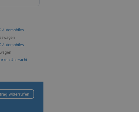
S Automobiles
reswagen
S Automobiles
wagen
arken Übersicht
trag widerrufen