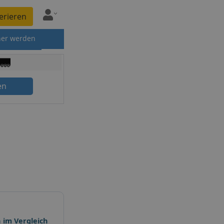
erieren
ner werden
en
 im Vergleich