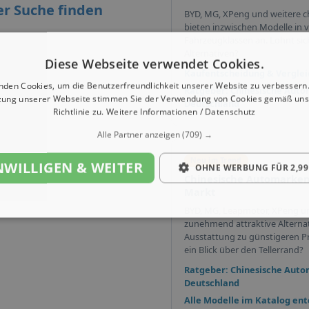
er Suche finden
BYD, MG, XPeng und weitere c
bieten inzwischen Modelle in v
Fahrzeugklassen an. Lohnt sich 
Alternativen?
Diese Webseite verwendet Cookies.
Kaufentscheidung & Verglei
nden Cookies, um die Benutzerfreundlichkeit unserer Website zu verbessern.
Ratgeber: Chinesische Auto
zung unserer Webseite stimmen Sie der Verwendung von Cookies gemäß uns
Deutschland
Richtlinie zu.
Weitere Informationen / Datenschutz
Alle Partner anzeigen
(709) →
Neu im Trend
NWILLIGEN & WEITER
OHNE WERBUNG FÜR 2,99
Chinesische Automarken
Markt
BYD, MG, Leapmotor, XPeng u
zunehmend attraktive Alterna
Ausstattung zu günstigeren Pr
ein Blick über den Tellerrand?
Ratgeber: Chinesische Auto
Deutschland
Alle Modelle im Katalog en