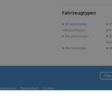
Fahrzeugtypen
»
»
DS Automobiles
D
Gebrauchtwagen
Jah
»
»
Alle
Jahreswagen
D
Neu
»
»
Alle
Neuwagen
M
Ver
Impressum
Datenschutz
Cookies