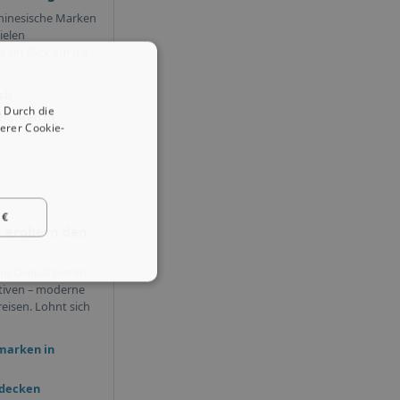
hinesische Marken
ielen
ein Blick auf die
ch
 Durch die
marken in
erer Cookie-
 €
 erobern den
nd Deepal bieten
tiven – moderne
eisen. Lohnt sich
marken in
tdecken