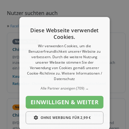
Nutzer suchten auch
»
Facel kleine E-Autos
Diese Webseite verwendet
Cookies.
Neu im Trend
Wir verwenden Cookies, um die
Chinesische Automarken im Vergleich
Benutzerfreundlichkeit unserer Website zu
verbessern. Durch die weitere Nutzung
BYD, MG, XPeng und weitere chinesische Marken bieten
unserer Webseite stimmen Sie der
inzwischen Modelle in vielen Fahrzeugklassen an. Lohnt sich
Verwendung von Cookies gemäß unserer
ein Blick auf die Alternativen?
Cookie-Richtlinie zu.
Weitere Informationen /
Kaufentscheidung & Vergleich
Datenschutz
Ratgeber: Chinesische Automarken in Deutschland
Alle Partner anzeigen
(709) →
EINWILLIGEN & WEITER
Neu im Trend
Chinesische Automarken erobern den Markt
OHNE WERBUNG FÜR 2,99 €
BYD, MG, Leapmotor, XPeng und Deepal bieten zunehmend
attraktive Alternativen – moderne Ausstattung zu günstigeren