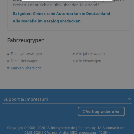
Preisen. Lohnt sich ein Blick über den Tellerrand?
Ratgeber: Chinesische Automarken in Deutschland
Alle Modelle im Katalog entdecken
Fahrzeugtypen
»
»
Facel
Jahreswagen
Alle
Jahreswagen
»
»
Facel
Neuwagen
Alle
Neuwagen
»
Marken Übersicht
Support & Impressum
Vertrag widerrufen
Copyright © 2000 - 2026 1A-Infosysteme.de | Content by: 1A-Automarkt.de |
08.08.2026
| CFo: nur_Artikel|SEO_anpassung ( 0.394)