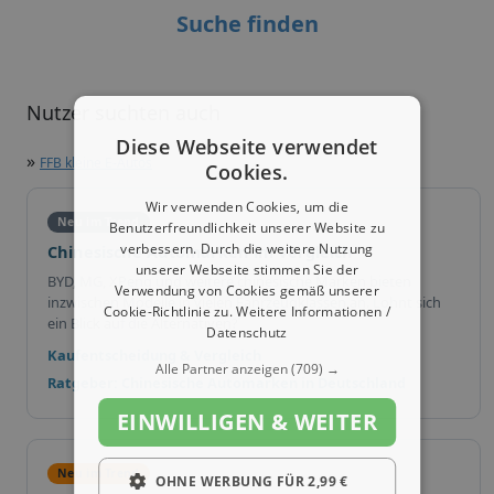
Suche finden
Nutzer suchten auch
Diese Webseite verwendet
»
FFB kleine E-Autos
Cookies.
Wir verwenden Cookies, um die
Neu im Trend
Benutzerfreundlichkeit unserer Website zu
verbessern. Durch die weitere Nutzung
Chinesische Automarken im Vergleich
unserer Webseite stimmen Sie der
BYD, MG, XPeng und weitere chinesische Marken bieten
Verwendung von Cookies gemäß unserer
inzwischen Modelle in vielen Fahrzeugklassen an. Lohnt sich
Cookie-Richtlinie zu.
Weitere Informationen /
ein Blick auf die Alternativen?
Datenschutz
Kaufentscheidung & Vergleich
Alle Partner anzeigen
(709) →
Ratgeber: Chinesische Automarken in Deutschland
EINWILLIGEN & WEITER
Neu im Trend
OHNE WERBUNG FÜR 2,99 €