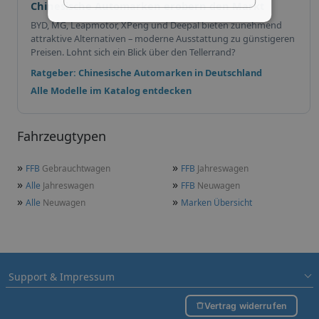
Chinesische Automarken erobern den Markt
BYD, MG, Leapmotor, XPeng und Deepal bieten zunehmend
attraktive Alternativen – moderne Ausstattung zu günstigeren
Preisen. Lohnt sich ein Blick über den Tellerrand?
Ratgeber: Chinesische Automarken in Deutschland
Alle Modelle im Katalog entdecken
Fahrzeugtypen
»
»
FFB
Gebrauchtwagen
FFB
Jahreswagen
»
»
Alle
Jahreswagen
FFB
Neuwagen
»
»
Alle
Neuwagen
Marken Übersicht
Support & Impressum
Vertrag widerrufen