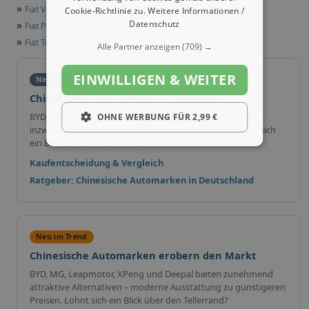
»
Fiat Van Großraum
Cookie-Richtlinie zu.
Weitere Informationen /
»
Datenschutz
Fiat Pickup
»
Fiat Transporter - klein
Alle Partner anzeigen
(709) →
EINWILLIGEN & WEITER
Neu im Trend
Chinesische Automarken im Vergleich
BYD, MG, XPeng und weitere chinesische Marken bieten
OHNE WERBUNG FÜR 2,99 €
inzwischen Modelle in vielen Fahrzeugklassen an. Lohnt sich
ein Blick auf die Alternativen?
Kaufentscheidung & Vergleich
Ratgeber: Chinesische Automarken in Deutschland
Neu im Trend
Chinesische Automarken erobern den Markt
BYD, MG, Leapmotor, XPeng und Deepal bieten zunehmend
attraktive Alternativen – moderne Ausstattung zu günstigeren
Preisen. Lohnt sich ein Blick über den Tellerrand?