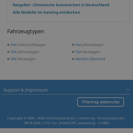
Ratgeber: Chinesische Automarken in Deutschland
Alle Modelle im Katalog entdecken
Fahrzeugtypen
»
»
Fiat
Gebrauchtwagen
Fiat
Jahreswagen
»
»
Alle
Jahreswagen
Fiat
Neuwagen
»
»
Alle
Neuwagen
Marken Übersicht
Support & Impressum
Vertrag widerrufen
Copyright © 2000 - 2026 1A-Infosysteme.de | Content by: 1A-Automarkt.de |
08.08.2026
| CFo: nur_Artikel|SEO_anpassung ( 0.480)