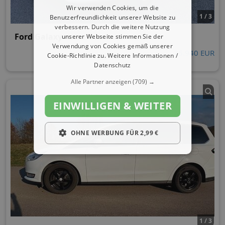
Wir verwenden Cookies, um die
1 / 3
Benutzerfreundlichkeit unserer Website zu
verbessern. Durch die weitere Nutzung
Ford Galaxy
unserer Webseite stimmen Sie der
Verwendung von Cookies gemäß unserer
25.940 EUR
Cookie-Richtlinie zu.
Weitere Informationen /
Datenschutz
Alle Partner anzeigen
(709) →
EINWILLIGEN & WEITER
OHNE WERBUNG FÜR 2,99 €
1 / 3