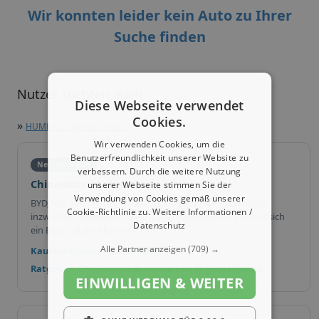
Wir konnten leider kein Auto zu Ihrer
Suche finden
Nutzer suchten auch
Diese Webseite verwendet
Cookies.
»
HUMBAUR kleine E-Autos
Wir verwenden Cookies, um die
Benutzerfreundlichkeit unserer Website zu
Neu im Trend
verbessern. Durch die weitere Nutzung
Chinesische Automarken im Vergleich
unserer Webseite stimmen Sie der
Verwendung von Cookies gemäß unserer
BYD, MG, XPeng und weitere chinesische Marken bieten
Cookie-Richtlinie zu.
Weitere Informationen /
inzwischen Modelle in vielen Fahrzeugklassen an. Lohnt sich
Datenschutz
ein Blick auf die Alternativen?
Alle Partner anzeigen
(709) →
Kaufentscheidung & Vergleich
Ratgeber: Chinesische Automarken in Deutschland
EINWILLIGEN & WEITER