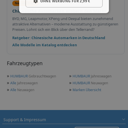
OHNE WERBUNG FÜR 2,99 €
Neu im Trend
Chinesische Automarken erobern den Markt
BYD, MG, Leapmotor, XPeng und Deepal bieten zunehmend
attraktive Alternativen – moderne Ausstattung zu günstigeren
Preisen. Lohnt sich ein Blick über den Tellerrand?
Ratgeber: Chinesische Automarken in Deutschland
Alle Modelle im Katalog entdecken
Fahrzeugtypen
»
»
HUMBAUR
Gebrauchtwagen
HUMBAUR
Jahreswagen
»
»
Alle
Jahreswagen
HUMBAUR
Neuwagen
»
»
Alle
Neuwagen
Marken Übersicht
Support & Impressum