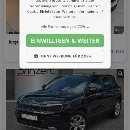
unserer Webseite stimmen Sie der
Verwendung von Cookies gemäß unserer
Cookie-Richtlinie zu.
Weitere Informationen /
Datenschutz
Alle Partner anzeigen
(709) →
1 / 3
EINWILLIGEN & WEITER
Jeep Avenger
29.990 EUR
OHNE WERBUNG FÜR 2,99 €