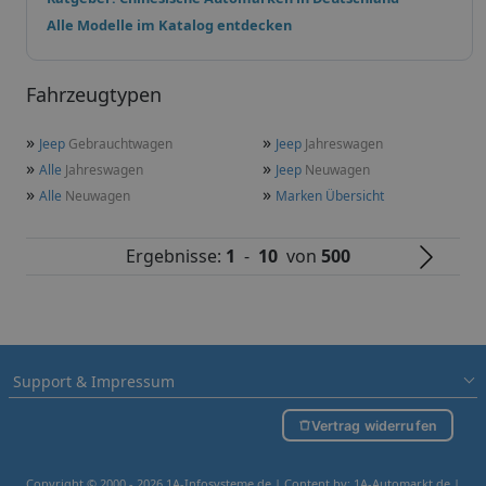
Alle Modelle im Katalog entdecken
Fahrzeugtypen
»
»
Jeep
Gebrauchtwagen
Jeep
Jahreswagen
»
»
Alle
Jahreswagen
Jeep
Neuwagen
»
»
Alle
Neuwagen
Marken Übersicht
Ergebnisse:
1
-
10
von
500
Support & Impressum
Vertrag widerrufen
Copyright © 2000 - 2026 1A-Infosysteme.de | Content by: 1A-Automarkt.de |