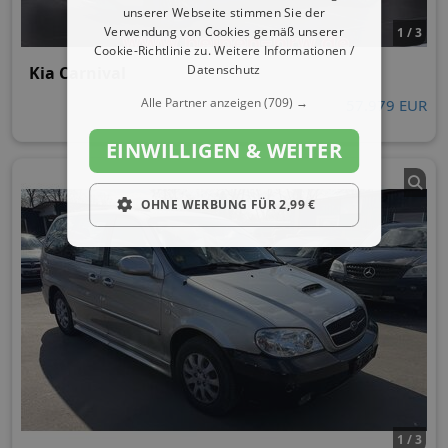
unserer Webseite stimmen Sie der
Verwendung von Cookies gemäß unserer
1 / 3
Cookie-Richtlinie zu.
Weitere Informationen /
Datenschutz
Kia Carnival
Alle Partner anzeigen
(709) →
57.979 EUR
EINWILLIGEN & WEITER
OHNE WERBUNG FÜR 2,99 €
1 / 3