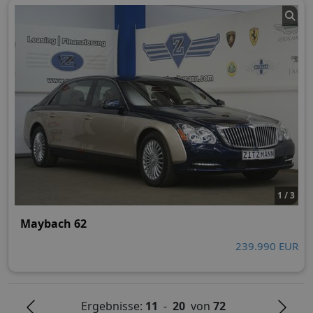
1 / 3
Maybach 62
239.990 EUR
Ergebnisse:
11
-
20
von
72