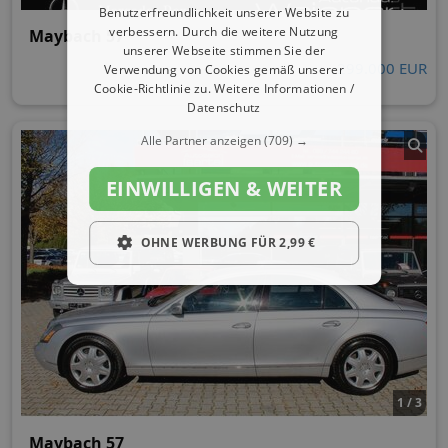
Benutzerfreundlichkeit unserer Website zu
verbessern. Durch die weitere Nutzung
Maybach 57
unserer Webseite stimmen Sie der
299.000 EUR
Verwendung von Cookies gemäß unserer
Cookie-Richtlinie zu.
Weitere Informationen /
Datenschutz
Alle Partner anzeigen
(709) →
EINWILLIGEN & WEITER
OHNE WERBUNG FÜR 2,99 €
1 / 3
Maybach 57