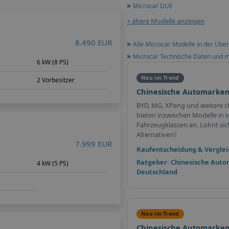
»
Microcar DUE
+ ältere Modelle anzeigen
8.490 EUR
»
Alle Microcar Modelle in der Über
»
Microcar Technische Daten und 
6 kW (8 PS)
Neu im Trend
2 Vorbesitzer
Chinesische Automarken
BYD, MG, XPeng und weitere c
bieten inzwischen Modelle in v
Fahrzeugklassen an. Lohnt sich 
Alternativen?
7.999 EUR
Kaufentscheidung & Verglei
Ratgeber: Chinesische Auto
4 kW (5 PS)
Deutschland
Neu im Trend
Chinesische Automarken