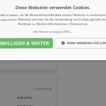
6 kW (8 PS)
Diese Webseite verwendet Cookies.
1 Vorbesitzer
nden Cookies, um die Benutzerfreundlichkeit unserer Website zu verbessern.
zung unserer Webseite stimmen Sie der Verwendung von Cookies gemäß uns
Richtlinie zu.
Weitere Informationen / Datenschutz
Alle Partner anzeigen
(709) →
9.999 EUR
NWILLIGEN & WEITER
OHNE WERBUNG FÜR 2,99
6 kW (8 PS)
9.000 EUR
4 kW (5 PS)