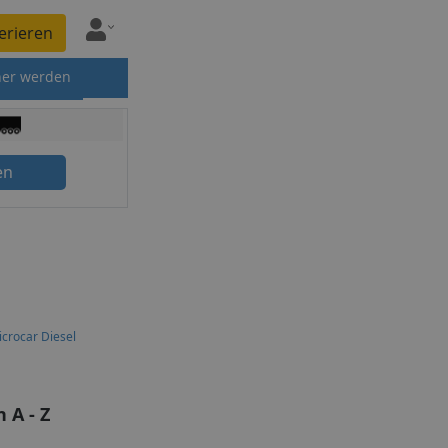
erieren
ner werden
en
crocar Diesel
 A - Z