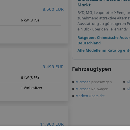
Markt
8.500 EUR
BYD, MG, Leapmotor, XPeng u
zunehmend attraktive Alterna
6 kW (8 PS)
Ausstattung zu günstigeren Pr
ein Blick über den Tellerrand?
Ratgeber: Chinesische Auto
Deutschland
Alle Modelle im Katalog en
9.499 EUR
Fahrzeugtypen
6 kW (8 PS)
»
»
Microcar
Jahreswagen
Al
1 Vorbesitzer
»
»
Microcar
Neuwagen
Al
»
Marken Übersicht
11.900 EUR