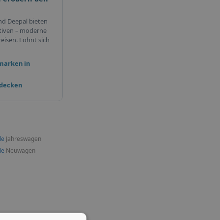
nd Deepal bieten
tiven – moderne
eisen. Lohnt sich
marken in
tdecken
le
Jahreswagen
le
Neuwagen