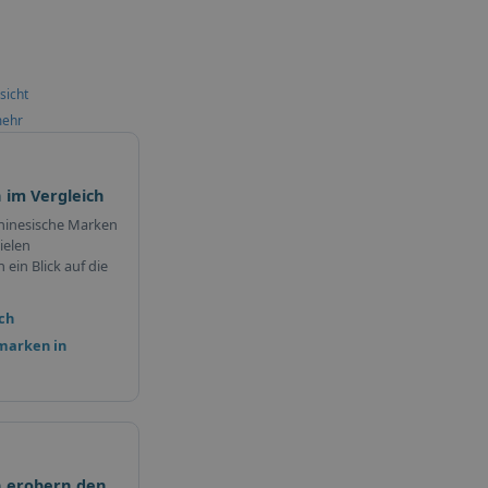
sicht
mehr
 im Vergleich
hinesische Marken
ielen
ein Blick auf die
ch
marken in
 erobern den