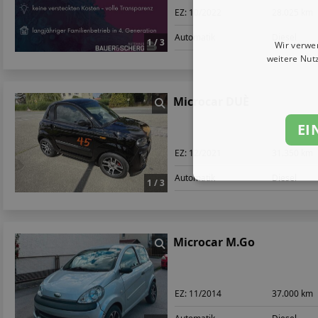
EZ:
10/2022
28.025 km
Automatik
Diesel
1 / 3
Wir verwe
weitere Nut
Microcar DUÈ
EI
EZ:
12/2021
31.350 km
Automatik
Diesel
1 / 3
Microcar M.Go
EZ:
11/2014
37.000 km