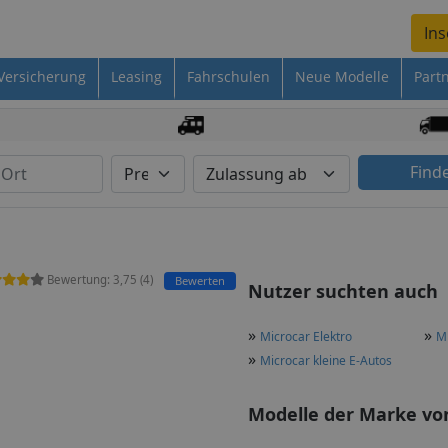
Ins
Versicherung
Leasing
Fahrschulen
Neue Modelle
Part
Find
Bewertung:
3,75
(
4
)
Bewerten
Nutzer suchten auch
»
»
Microcar Elektro
Mi
»
Microcar kleine E-Autos
Modelle der Marke von