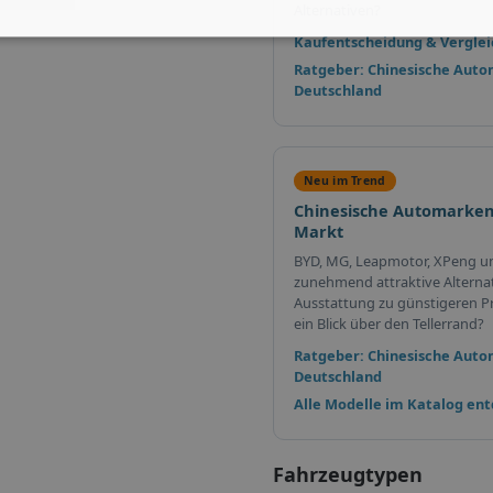
Alternativen?
Kaufentscheidung & Verglei
Ratgeber: Chinesische Auto
Deutschland
Neu im Trend
Chinesische Automarken
Markt
BYD, MG, Leapmotor, XPeng u
zunehmend attraktive Alterna
Ausstattung zu günstigeren Pr
ein Blick über den Tellerrand?
Ratgeber: Chinesische Auto
Deutschland
Alle Modelle im Katalog en
Fahrzeugtypen