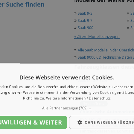
er Suche finden
»
»
Saab 9-3
S
»
»
Saab 9-7
S
»
»
Saab 900
S
+ ältere Modelle anzeigen
»
Alle Saab Modelle in der Übersich
»
Saab 9000 CD Technische Daten 
Fahrzeugklassen dies
Diese Webseite verwendet Cookies.
»
Saab Mittelklasse
»
nden Cookies, um die Benutzerfreundlichkeit unserer Website zu verbessern.
Saab Obere Mittelklasse
zung unserer Webseite stimmen Sie der Verwendung von Cookies gemäß uns
Richtlinie zu.
Weitere Informationen / Datenschutz
Neu im Trend
Alle Partner anzeigen
(709) →
Chinesische Automarken
BYD, MG, XPeng und weitere c
NWILLIGEN & WEITER
OHNE WERBUNG FÜR 2,99
bieten inzwischen Modelle in v
Fahrzeugklassen an. Lohnt sich 