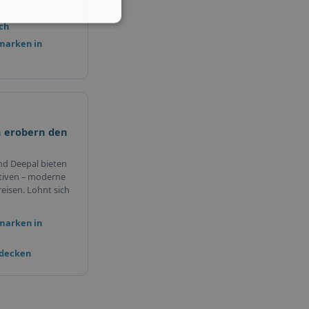
ch
marken in
 erobern den
nd Deepal bieten
tiven – moderne
eisen. Lohnt sich
marken in
tdecken