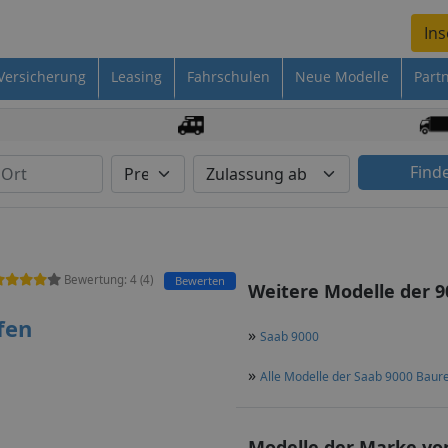
Ins
Versicherung
Leasing
Fahrschulen
Neue Modelle
Part
Find
Bewertung:
4
(
4
)
Bewerten
Weitere Modelle der 9
fen
»
Saab 9000
»
Alle Modelle der Saab 9000 Baur
Modelle der Marke von