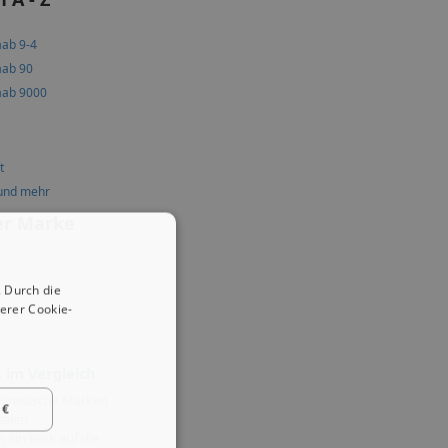
aab 9-4
aab 90
aab 9000
t
und mehr
er Marke
 Durch die
erer Cookie-
 im Vergleich
hinesische Marken
 €
ielen
ein Blick auf die