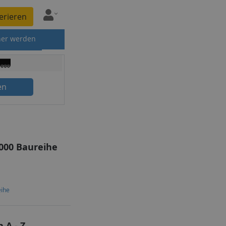
erieren
ner werden
en
000 Baureihe
eihe
 A - Z