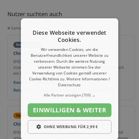
Nutzer suchten auch
»
Samand kleine E-Autos
Diese Webseite verwendet
Cookies.
Neu im Trend
Wir verwenden Cookies, um die
Chinesische Automarken im Vergleich
Benutzerfreundlichkeit unserer Website zu
verbessern. Durch die weitere Nutzung
BYD, MG, XPeng und weitere chinesische Marken bieten
unserer Webseite stimmen Sie der
inzwischen Modelle in vielen Fahrzeugklassen an. Lohnt sich
Verwendung von Cookies gemäß unserer
ein Blick auf die Alternativen?
Cookie-Richtlinie zu.
Weitere Informationen /
Kaufentscheidung & Vergleich
Datenschutz
Ratgeber: Chinesische Automarken in Deutschland
Alle Partner anzeigen
(709) →
EINWILLIGEN & WEITER
Neu im Trend
Chinesische Automarken erobern den Markt
OHNE WERBUNG FÜR 2,99 €
BYD, MG, Leapmotor, XPeng und Deepal bieten zunehmend
attraktive Alternativen – moderne Ausstattung zu günstigeren