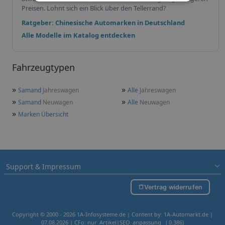
Preisen. Lohnt sich ein Blick über den Tellerrand?
Ratgeber: Chinesische Automarken in Deutschland
Alle Modelle im Katalog entdecken
Fahrzeugtypen
»
»
Samand
Jahreswagen
Alle
Jahreswagen
»
»
Samand
Neuwagen
Alle
Neuwagen
»
Marken Übersicht
Support & Impressum
Vertrag widerrufen
Copyright © 2000 - 2026 1A-Infosysteme.de | Content by: 1A-Automarkt.de |
07.08.2026
| CFo: nur_Artikel|SEO_anpassung ( 0.386)