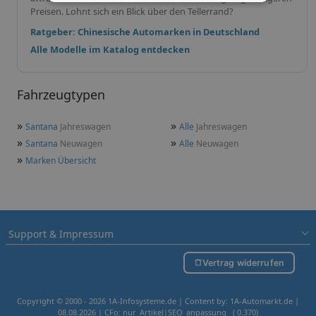
Preisen. Lohnt sich ein Blick über den Tellerrand?
Ratgeber: Chinesische Automarken in Deutschland
Alle Modelle im Katalog entdecken
Fahrzeugtypen
»
»
Santana
Jahreswagen
Alle
Jahreswagen
»
»
Santana
Neuwagen
Alle
Neuwagen
»
Marken Übersicht
Support & Impressum
Vertrag widerrufen
Copyright © 2000 - 2026 1A-Infosysteme.de | Content by: 1A-Automarkt.de |
08.08.2026
| CFo: nur_Artikel|SEO_anpassung ( 0.370)