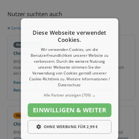
Nutzer suchten auch
»
Santana kleine E-Autos
Diese Webseite verwendet
Cookies.
Neu im Trend
Wir verwenden Cookies, um die
Chinesische Automarken im Vergleich
Benutzerfreundlichkeit unserer Website zu
verbessern. Durch die weitere Nutzung
BYD, MG, XPeng und weitere chinesische Marken bieten
unserer Webseite stimmen Sie der
inzwischen Modelle in vielen Fahrzeugklassen an. Lohnt sich
Verwendung von Cookies gemäß unserer
ein Blick auf die Alternativen?
Cookie-Richtlinie zu.
Weitere Informationen /
Kaufentscheidung & Vergleich
Datenschutz
Ratgeber: Chinesische Automarken in Deutschland
Alle Partner anzeigen
(709) →
EINWILLIGEN & WEITER
Neu im Trend
Chinesische Automarken erobern den Markt
OHNE WERBUNG FÜR 2,99 €
BYD, MG, Leapmotor, XPeng und Deepal bieten zunehmend
attraktive Alternativen – moderne Ausstattung zu günstigeren