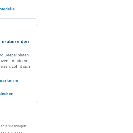
 Modelle
 erobern den
nd Deepal bieten
tiven – moderne
eisen. Lohnt sich
marken in
tdecken
eat
Jahreswagen