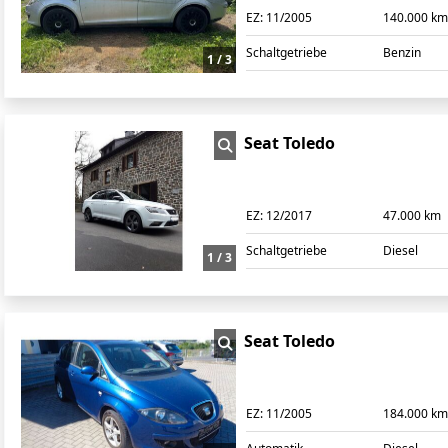
EZ:
11/2005
140.000 k
Schaltgetriebe
Benzin
1 / 3
Seat Toledo
EZ:
12/2017
47.000 km
Schaltgetriebe
Diesel
1 / 3
Seat Toledo
EZ:
11/2005
184.000 k