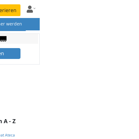
erieren
ner werden
en
 A - Z
at Ateca