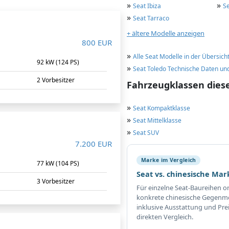
»
»
Seat Ibiza
S
»
Seat Tarraco
+ ältere Modelle anzeigen
800 EUR
»
Alle Seat Modelle in der Übersich
m
92 kW (124 PS)
»
Seat Toledo Technische Daten un
2 Vorbesitzer
Fahrzeugklassen dies
»
Seat Kompaktklasse
»
Seat Mittelklasse
»
Seat SUV
7.200 EUR
Marke im Vergleich
m
77 kW (104 PS)
Seat vs. chinesische Ma
3 Vorbesitzer
Für einzelne Seat-Baureihen o
konkrete chinesische Gegenmo
inklusive Ausstattung und Pre
direkten Vergleich.