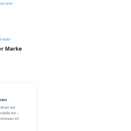
eat Leon
t
d mehr
er Marke
rken
rdnen wir
delle ein –
isniveau im