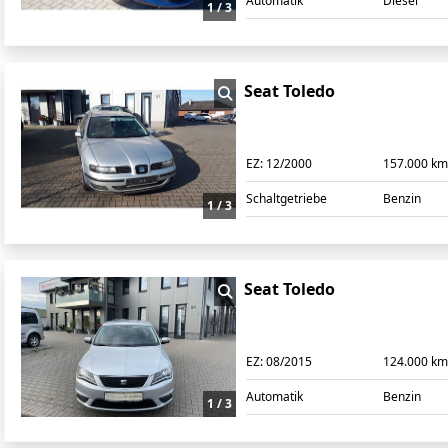
Automatik
Diesel
1 / 3
Seat Toledo
EZ:
12/2000
157.000 k
Schaltgetriebe
Benzin
1 / 3
Seat Toledo
EZ:
08/2015
124.000 k
Automatik
Benzin
1 / 3