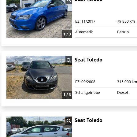
EZ:
11/2017
79.850 km
Automatik
Benzin
1 / 3
Seat Toledo
EZ:
09/2008
315.000 k
Schaltgetriebe
Diesel
1 / 3
Seat Toledo