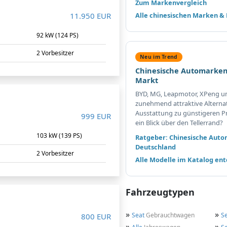
Zum Markenvergleich
11.950 EUR
Alle chinesischen Marken &
92 kW (124 PS)
2 Vorbesitzer
Neu im Trend
Chinesische Automarken
Markt
BYD, MG, Leapmotor, XPeng u
zunehmend attraktive Alterna
Ausstattung zu günstigeren Pr
999 EUR
ein Blick über den Tellerrand?
m
103 kW (139 PS)
Ratgeber: Chinesische Auto
Deutschland
2 Vorbesitzer
Alle Modelle im Katalog en
Fahrzeugtypen
»
»
Seat
Gebrauchtwagen
S
800 EUR
»
»