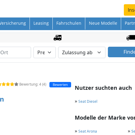
Ins
Versicherung
Leasing
Fahrschulen
Neue Modelle
Part
Find
Bewertung:
4
(
4
)
Bewerten
Nutzer suchten auch
en
»
Seat Diesel
Modelle der Marke von
»
»
Seat Arona
Se