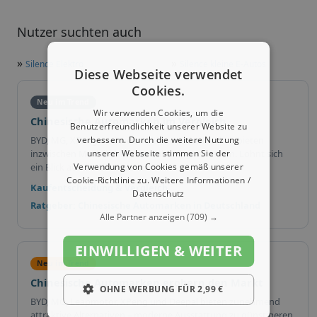
Nutzer suchten auch
»
»
Silence Elektro
Silence kleine E-Autos
Diese Webseite verwendet
Cookies.
Neu im Trend
Wir verwenden Cookies, um die
Chinesische Automarken im Vergleich
Benutzerfreundlichkeit unserer Website zu
verbessern. Durch die weitere Nutzung
BYD, MG, XPeng und weitere chinesische Marken bieten
unserer Webseite stimmen Sie der
inzwischen Modelle in vielen Fahrzeugklassen an. Lohnt sich
Verwendung von Cookies gemäß unserer
ein Blick auf die Alternativen?
Cookie-Richtlinie zu.
Weitere Informationen /
Kaufentscheidung & Vergleich
Datenschutz
Ratgeber: Chinesische Automarken in Deutschland
Alle Partner anzeigen
(709) →
EINWILLIGEN & WEITER
Neu im Trend
Chinesische Automarken erobern den Markt
OHNE WERBUNG FÜR 2,99 €
BYD, MG, Leapmotor, XPeng und Deepal bieten zunehmend
attraktive Alternativen – moderne Ausstattung zu günstigeren