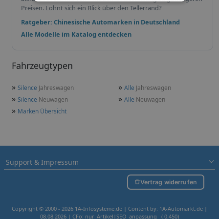
Preisen. Lohnt sich ein Blick über den Tellerrand?
Ratgeber: Chinesische Automarken in Deutschland
Alle Modelle im Katalog entdecken
Fahrzeugtypen
»
»
Silence
Jahreswagen
Alle
Jahreswagen
»
»
Silence
Neuwagen
Alle
Neuwagen
»
Marken Übersicht
Support & Impressum
Vertrag widerrufen
Copyright © 2000 - 2026 1A-Infosysteme.de | Content by: 1A-Automarkt.de |
08.08.2026
| CFo: nur_Artikel|SEO_anpassung ( 0.450)