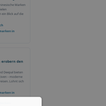
hinesische Marken
ielen
ein Blick auf die
ch
marken in
 erobern den
nd Deepal bieten
tiven – moderne
eisen. Lohnt sich
marken in
tdecken