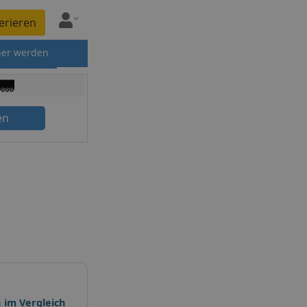
erieren
ner werden
en
 im Vergleich