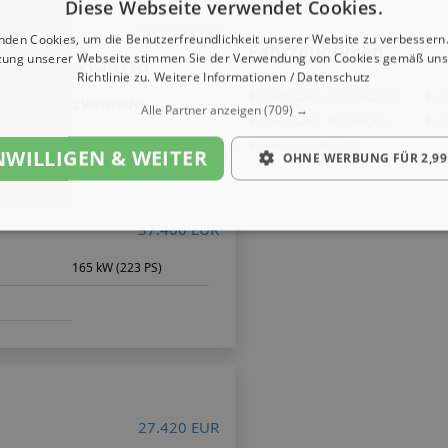
Diese Webseite verwendet Cookies.
24.000 EUR
nden Cookies, um die Benutzerfreundlichkeit unserer Website zu verbessern.
Fahrzeugtypen
zung unserer Webseite stimmen Sie der Verwendung von Cookies gemäß uns
65 kW (88 PS)
Richtlinie zu.
Weitere Informationen / Datenschutz
»
»
Studebaker
Jahreswagen
Al
2 Vorbesitzer
Alle Partner anzeigen
(709) →
»
»
Studebaker
Neuwagen
Al
»
Marken Übersicht
NWILLIGEN & WEITER
OHNE WERBUNG FÜR 2,99
37.400 EUR
165 kW (223 PS)
27.420 EUR