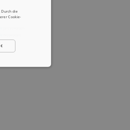
 Durch die
erer Cookie-
le
Jahreswagen
le
Neuwagen
 €