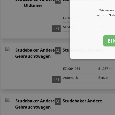
Wir verwe
weitere Nut
EZ:
05/1948
65.000 km
Schaltgetriebe
Benzin
1 / 3
EI
Studebaker Andere
EZ:
06/1964
51.987 km
Automatik
Benzin
1 / 3
Studebaker Andere