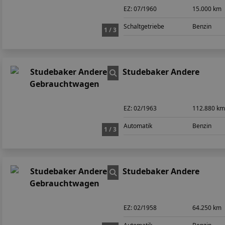
EZ:
07/1960
15.000 km
Schaltgetriebe
Benzin
1 / 3
Studebaker Andere
EZ:
02/1963
112.880 k
Automatik
Benzin
1 / 3
Studebaker Andere
EZ:
02/1958
64.250 km