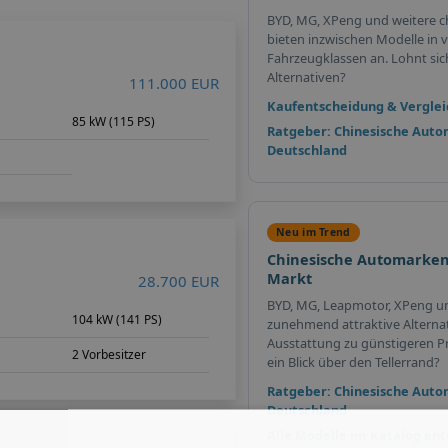
BYD, MG, XPeng und weitere c
bieten inzwischen Modelle in v
Fahrzeugklassen an. Lohnt sich 
Alternativen?
111.000 EUR
Kaufentscheidung & Verglei
85 kW (115 PS)
Ratgeber: Chinesische Auto
Deutschland
Neu im Trend
Chinesische Automarken
Markt
28.700 EUR
BYD, MG, Leapmotor, XPeng u
104 kW (141 PS)
zunehmend attraktive Alterna
Ausstattung zu günstigeren Pr
2 Vorbesitzer
ein Blick über den Tellerrand?
Ratgeber: Chinesische Auto
Deutschland
Alle Modelle im Katalog en