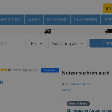
Ins
Versicherung
Leasing
Fahrschulen
Neue Modelle
Part
Find
Bewertung:
4,43
(
7
)
Bewerten
Nutzer suchten auch
en
»
Studebaker kleine E-
Autos
Neu im Trend
Chinesische Automarken