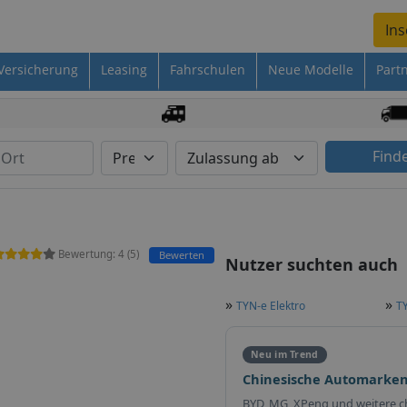
Ins
Versicherung
Leasing
Fahrschulen
Neue Modelle
Part
Find
Bewertung:
4
(
5
)
Bewerten
Nutzer suchten auch
»
»
TYN-e Elektro
TY
Neu im Trend
Chinesische Automarken
BYD, MG, XPeng und weitere c