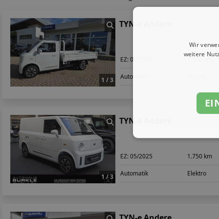
TYN-e Andere
Wir verwe
weitere Nut
EZ:
02/2026
1.140 km
Automatik
Elektro
1 / 3
EI
TYN-e Andere
EZ:
05/2025
1.750 km
Automatik
Elektro
1 / 3
TYN-e Andere