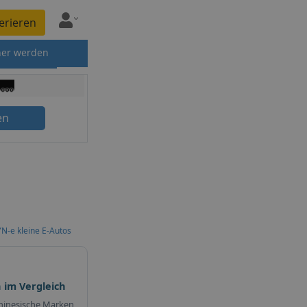
erieren
ner werden
en
N-e kleine E-Autos
 im Vergleich
hinesische Marken