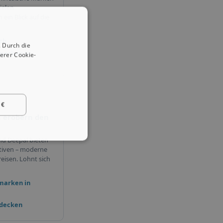
ielen
ein Blick auf die
ch
 Durch die
marken in
erer Cookie-
 €
 erobern den
nd Deepal bieten
tiven – moderne
eisen. Lohnt sich
marken in
tdecken