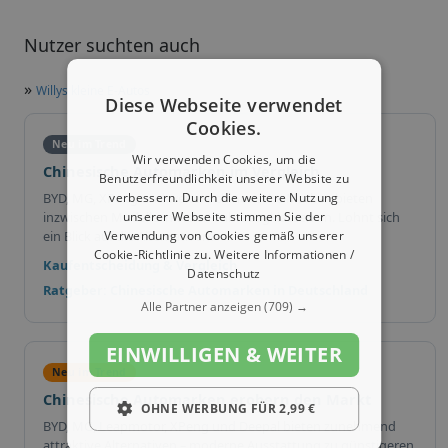
Nutzer suchten auch
»
Willys kleine E-Autos
Diese Webseite verwendet
Cookies.
Neu im Trend
Wir verwenden Cookies, um die
Chinesische Automarken im Vergleich
Benutzerfreundlichkeit unserer Website zu
verbessern. Durch die weitere Nutzung
BYD, MG, XPeng und weitere chinesische Marken bieten
unserer Webseite stimmen Sie der
inzwischen Modelle in vielen Fahrzeugklassen an. Lohnt sich
Verwendung von Cookies gemäß unserer
ein Blick auf die Alternativen?
Cookie-Richtlinie zu.
Weitere Informationen /
Kaufentscheidung & Vergleich
Datenschutz
Ratgeber: Chinesische Automarken in Deutschland
Alle Partner anzeigen
(709) →
EINWILLIGEN & WEITER
Neu im Trend
Chinesische Automarken erobern den Markt
OHNE WERBUNG FÜR 2,99 €
BYD, MG, Leapmotor, XPeng und Deepal bieten zunehmend
attraktive Alternativen – moderne Ausstattung zu günstigeren