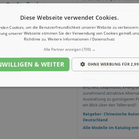
er Suche finden
bieten inzwischen Modelle in v
Fahrzeugklassen an. Lohnt sich 
Diese Webseite verwendet Cookies.
Alternativen?
Kaufentscheidung & Verglei
nden Cookies, um die Benutzerfreundlichkeit unserer Website zu verbessern.
zung unserer Webseite stimmen Sie der Verwendung von Cookies gemäß uns
Ratgeber: Chinesische Auto
Richtlinie zu.
Weitere Informationen / Datenschutz
Deutschland
Alle Partner anzeigen
(709) →
NWILLIGEN & WEITER
OHNE WERBUNG FÜR 2,99
Neu im Trend
Chinesische Automarken
Markt
BYD, MG, Leapmotor, XPeng u
zunehmend attraktive Alterna
Ausstattung zu günstigeren Pr
ein Blick über den Tellerrand?
Ratgeber: Chinesische Auto
Deutschland
Alle Modelle im Katalog en