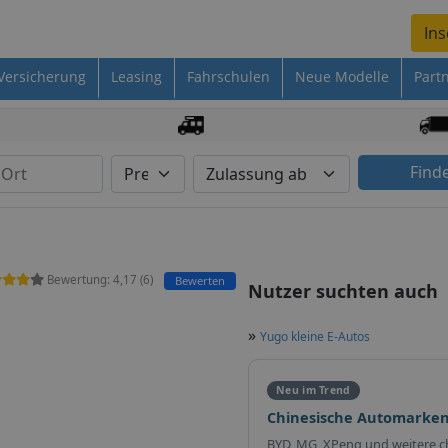
Ins
Versicherung
Leasing
Fahrschulen
Neue Modelle
Part
Find
Bewertung:
4,17
(
6
)
Bewerten
Nutzer suchten auch
»
Yugo kleine E-Autos
Neu im Trend
Chinesische Automarken
BYD, MG, XPeng und weitere c