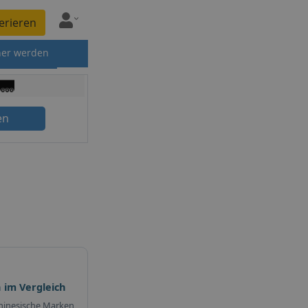
erieren
ner werden
en
 im Vergleich
hinesische Marken