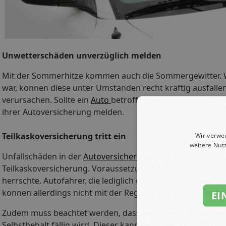
Unwetterschäden unverzüglich melden
Mit der Sommerhitze kommen auch die Sommergewitter. W
war, können diese unter Umständen recht kräftig ausfalle
verursachen. Sollte ein
Auto
betroffen sein, müssen Autof
ihrer Autoversicherung melden.
Teilkaskoversicherung tritt ein
Wir verwe
weitere Nut
Unfallschäden in der
Autoversicherung
übernimmt in aller
Teilkaskoversicherung. Voraussetzung ist hierfür, dass m
herrschte. Autofahrer, die lediglich eine Haftpflichtversi
können allerdings nicht mit der Regulierung ihrer Kosten 
EI
Zudem muss beachtet werden, dass bei einer Teilkaskover
Selbstbehalt fällig wird. Dieser kann zwischen 150-600 Eur