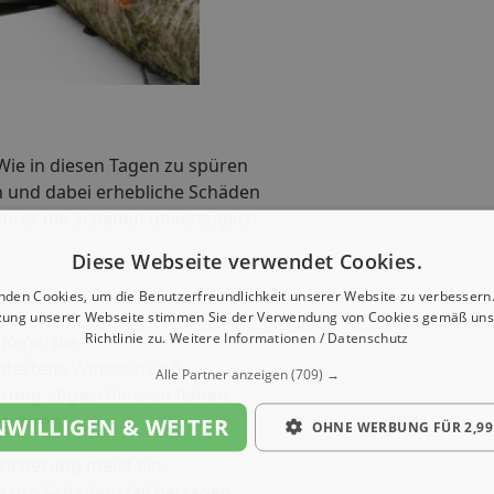
ie in diesen Tagen zu spüren
n und dabei erhebliche Schäden
ahrer die Schäden unverzüglich
Diese Webseite verwendet Cookies.
nden Cookies, um die Benutzerfreundlichkeit unserer Website zu verbessern.
zung unserer Webseite stimmen Sie der Verwendung von Cookies gemäß uns
Richtlinie zu.
Weitere Informationen / Datenschutz
 Regel die
indestens Windstärke 8
Alle Partner anzeigen
(709) →
cherung abgeschlossen haben,
rechnen.
NWILLIGEN & WEITER
OHNE WERBUNG FÜR 2,99
sicherung meist ein
o pro Schadensfall betragen.