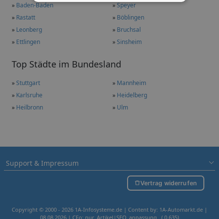
»
Baden-Baden
»
Speyer
»
Rastatt
»
Böblingen
»
Leonberg
»
Bruchsal
»
Ettlingen
»
Sinsheim
Top Städte im Bundesland
»
Stuttgart
»
Mannheim
»
Karlsruhe
»
Heidelberg
»
Heilbronn
»
Ulm
Support & Impressum
Vertrag widerrufen
Copyright © 2000 - 2026 1A-Infosysteme.de | Content by: 1A-Automarkt.de |
08.08.2026
| CFo: nur_Artikel|SEO_anpassung ( 0.635)