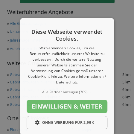
Weiterführende Angebote
»
Alle Gebrauchtwagen
Diese Webseite verwendet
»
Neuwagen in Keltern
Cookies.
»
Jahreswagen in Keltern
Wir verwenden Cookies, um die
»
Autohäuser in Keltern
Benutzerfreundlichkeit unserer Website zu
verbessern. Durch die weitere Nutzung
weitere Orte in der Nähe
unserer Webseite stimmen Sie der
Verwendung von Cookies gemäß unserer
»
Gebrauchtwagen in Karlsbad
5 km
Cookie-Richtlinie zu.
Weitere Informationen /
Datenschutz
»
Gebrauchtwagen in Remchingen
5 km
»
Gebrauchtwagen in Kämpfelbach
6 km
Alle Partner anzeigen
(709) →
»
Gebrauchtwagen in Birkenfeld
6 km
»
Gebrauchtwagen in Neuenbürg
6 km
EINWILLIGEN & WEITER
Orte im Umkreis
OHNE WERBUNG FÜR 2,99 €
»
Pforzheim
»
Sindelfingen