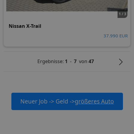
1 / 3
Nissan X-Trail
37.990 EUR
Ergebnisse:
1
-
7
von
47
Neuer Job -> Geld ->
größeres Auto