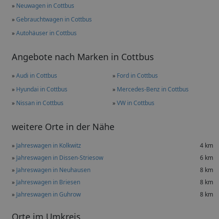
»
Neuwagen in Cottbus
»
Gebrauchtwagen in Cottbus
»
Autohäuser in Cottbus
Angebote nach Marken in Cottbus
»
Audi in Cottbus
»
Ford in Cottbus
»
Hyundai in Cottbus
»
Mercedes-Benz in Cottbus
»
Nissan in Cottbus
»
VW in Cottbus
weitere Orte in der Nähe
»
Jahreswagen in Kolkwitz
4 km
»
Jahreswagen in Dissen-Striesow
6 km
»
Jahreswagen in Neuhausen
8 km
»
Jahreswagen in Briesen
8 km
»
Jahreswagen in Guhrow
8 km
Orte im Umkreis