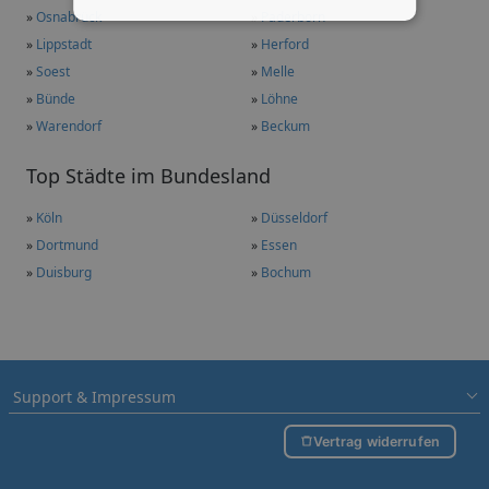
»
Osnabrück
»
Paderborn
»
Lippstadt
»
Herford
»
Soest
»
Melle
»
Bünde
»
Löhne
»
Warendorf
»
Beckum
Top Städte im Bundesland
»
Köln
»
Düsseldorf
»
Dortmund
»
Essen
»
Duisburg
»
Bochum
Support & Impressum
Vertrag widerrufen