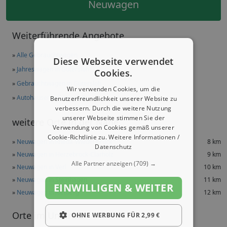
Neuwagen
Weiterführende Angebote
»
Alle Gebrauchtwagen
Diese Webseite verwendet
»
Jahreswagen in Gütersloh
Cookies.
»
Gebrauchtwagen in Gütersloh
Wir verwenden Cookies, um die
»
Autohäuser in Gütersloh
Benutzerfreundlichkeit unserer Website zu
verbessern. Durch die weitere Nutzung
unserer Webseite stimmen Sie der
weitere Orte in der Nähe
Verwendung von Cookies gemäß unserer
Cookie-Richtlinie zu.
Weitere Informationen /
»
Neuwagen in Rheda-Wiedenbrück
8 km
Datenschutz
»
Neuwagen in Herzebrock-Clarholz
9 km
Alle Partner anzeigen
(709) →
»
Neuwagen in Verl
10 km
»
Neuwagen in Steinhagen
11 km
EINWILLIGEN & WEITER
»
Neuwagen in Rietberg
12 km
Orte im Umkreis
OHNE WERBUNG FÜR 2,99 €