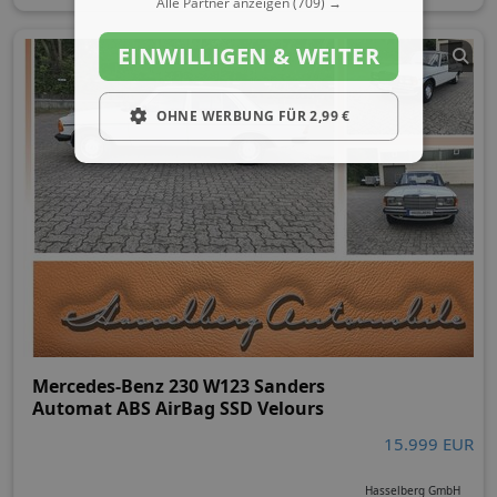
Alle Partner anzeigen
(709) →
EINWILLIGEN & WEITER
OHNE WERBUNG FÜR 2,99 €
Mercedes-Benz 230 W123 Sanders
Automat ABS AirBag SSD Velours
15.999 EUR
Hasselberg GmbH