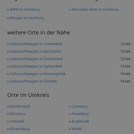
»
BMW in Hamburg
»
Mercedes-Benz in Hamburg
»
Morgan in Hamburg
weitere Orte in der Nähe
»
Gebrauchtwagen in Schenefeld
12 km
»
Gebrauchtwagen in Barsbüttel
12 km
»
Gebrauchtwagen in Oststeinbek
12 km
»
Gebrauchtwagen in Halstenbek
13 km
»
Gebrauchtwagen in Bönningstedt
14 km
»
Gebrauchtwagen in Ellerbek
14 km
Orte im Umkreis
»
Norderstedt
»
Lüneburg
»
Elmshorn
»
Pinneberg
»
Seevetal
»
Buxtehude
»
Ahrensburg
»
Wedel