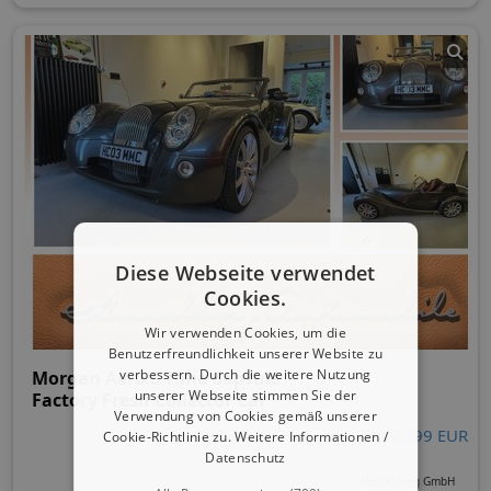
Diese Webseite verwendet
Cookies.
Wir verwenden Cookies, um die
Benutzerfreundlichkeit unserer Website zu
verbessern. Durch die weitere Nutzung
Morgan Aero 8 Time Capsule
unserer Webseite stimmen Sie der
Factory Fresh Collector Car
Verwendung von Cookies gemäß unserer
149.999 EUR
Cookie-Richtlinie zu.
Weitere Informationen /
Datenschutz
Hasselberg GmbH