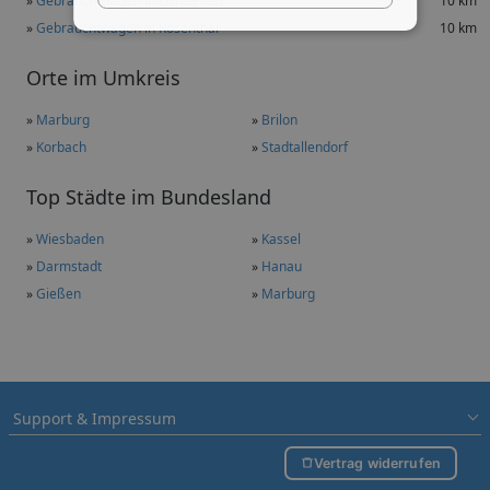
»
Gebrauchtwagen in Lichtenfels
10 km
»
Gebrauchtwagen in Rosenthal
10 km
Orte im Umkreis
»
Marburg
»
Brilon
»
Korbach
»
Stadtallendorf
Top Städte im Bundesland
»
Wiesbaden
»
Kassel
»
Darmstadt
»
Hanau
»
Gießen
»
Marburg
Support & Impressum
Vertrag widerrufen