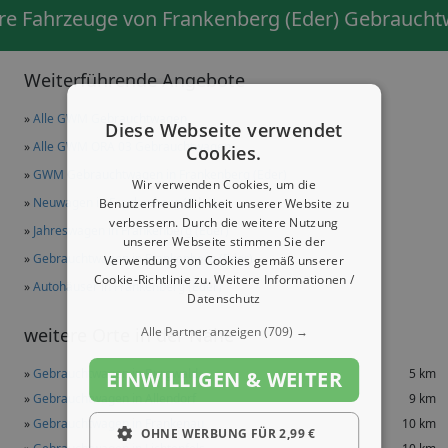
re Fahrzeuge von Frankenberg (Eder) Gebrauch
Weiterführende Angebote
»
Alle GWM Gebrauchtwagen
Diese Webseite verwendet
»
Alle GWM ORA 03 Gebrauchtwagen
Cookies.
»
GWM Gebrauchtwagen in Frankenberg (Eder)
Wir verwenden Cookies, um die
»
Neuwagen in Frankenberg (Eder)
Benutzerfreundlichkeit unserer Website zu
verbessern. Durch die weitere Nutzung
»
Jahreswagen in Frankenberg (Eder)
unserer Webseite stimmen Sie der
»
Gebrauchtwagen in Frankenberg (Eder)
Verwendung von Cookies gemäß unserer
Cookie-Richtlinie zu.
Weitere Informationen /
»
Autohäuser in Frankenberg (Eder)
Datenschutz
Alle Partner anzeigen
(709) →
weitere Orte in der Nähe
»
Gebrauchtwagen in Burgwald
5 km
EINWILLIGEN & WEITER
»
Gebrauchtwagen in Allendorf
9 km
»
Gebrauchtwagen in Frankenau
10 km
OHNE WERBUNG FÜR 2,99 €