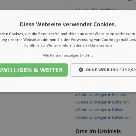
»
Alle Kia Gebrauchtwagen
»
Alle Kia Rio Gebrauchtwagen
Diese Webseite verwendet Cookies.
6.999 EUR
»
Kia Gebrauchtwagen in Kassel
nden Cookies, um die Benutzerfreundlichkeit unserer Website zu verbessern.
»
Neuwagen in Kassel
80 kW (108 PS)
zung unserer Webseite stimmen Sie der Verwendung von Cookies gemäß uns
»
Jahreswagen in Kassel
Richtlinie zu.
Weitere Informationen / Datenschutz
2 Vorbesitzer
»
Gebrauchtwagen in Kassel
Alle Partner anzeigen
(709) →
»
Autohäuser in Kassel
NWILLIGEN & WEITER
OHNE WERBUNG FÜR 2,99
weitere Orte in der N
»
Gebrauchtwagen in Vellmar
»
Gebrauchtwagen in Niestetal
»
Gebrauchtwagen in Lohfelden
»
Gebrauchtwagen in Fuldatal
»
Gebrauchtwagen in Fuldabrück
Orte im Umkreis