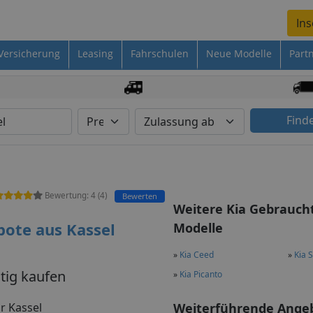
Ins
Versicherung
Leasing
Fahrschulen
Neue Modelle
Part
Find
Bewertung:
4
(
4
)
Bewerten
Weitere Kia Gebrauc
ote aus Kassel
Modelle
»
Kia Ceed
»
Kia 
tig kaufen
»
Kia Picanto
r Kassel
Weiterführende Ange