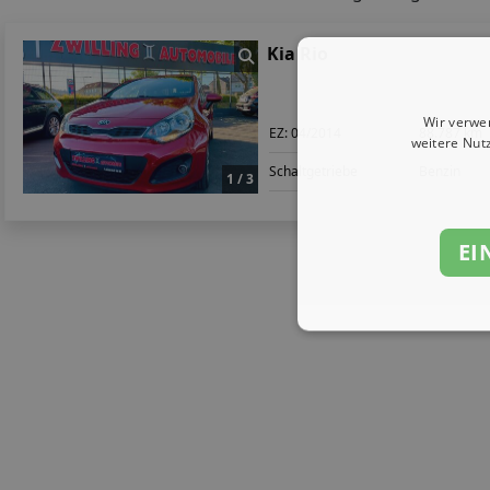
Kia Rio
Wir verwe
EZ:
04/2014
88.787 km
weitere Nut
Schaltgetriebe
Benzin
1 / 3
EI