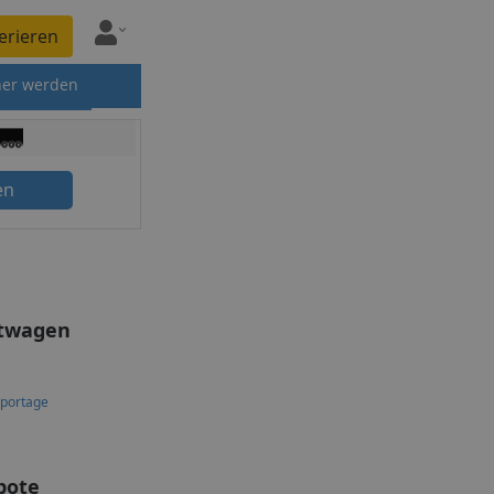
erieren
ner werden
en
htwagen
Sportage
bote