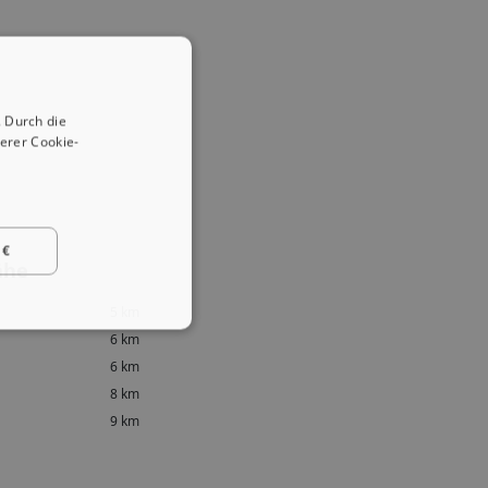
 Durch die
erer Cookie-
 €
ähe
5 km
6 km
6 km
8 km
9 km