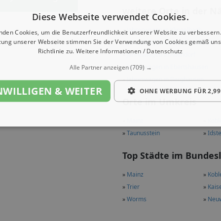
weitere Orte in der N
Diese Webseite verwendet Cookies.
»
Jahreswagen in Klingelbach
nden Cookies, um die Benutzerfreundlichkeit unserer Website zu verbessern.
zung unserer Webseite stimmen Sie der Verwendung von Cookies gemäß uns
»
Jahreswagen in Mittelfischbach
Richtlinie zu.
Weitere Informationen / Datenschutz
»
Jahreswagen in Allendorf
»
Jahreswagen in Ebertshausen
Alle Partner anzeigen
(709) →
»
Jahreswagen in Berghausen
NWILLIGEN & WEITER
OHNE WERBUNG FÜR 2,99
Orte im Umkreis
»
Mainz
»
Kobl
»
Taunusstein
»
Idst
Top Städte im Bundes
»
Mainz
»
Kobl
»
Trier
»
Kais
»
Worms
»
Neu