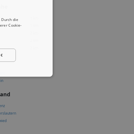
ähe
1 km
 Durch die
erer Cookie-
1 km
2 km
2 km
2 km
 €
enz
ein
land
enz
erslautern
wied