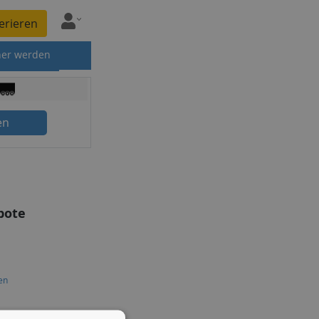
erieren
ner werden
en
bote
en