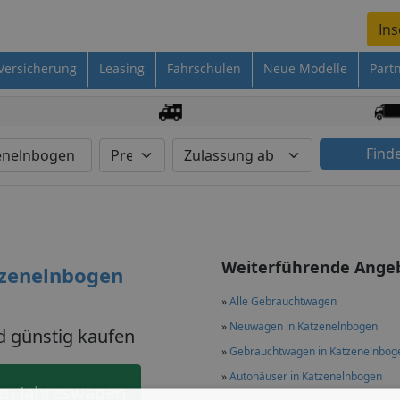
Ins
Versicherung
Leasing
Fahrschulen
Neue Modelle
Part
Find
Weiterführende Ange
tzenelnbogen
»
Alle Gebrauchtwagen
»
Neuwagen in Katzenelnbogen
d günstig kaufen
»
Gebrauchtwagen in Katzenelnbog
»
Autohäuser in Katzenelnbogen
en Jahreswagen