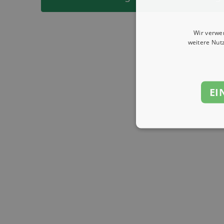
Wir verwe
weitere Nut
EI