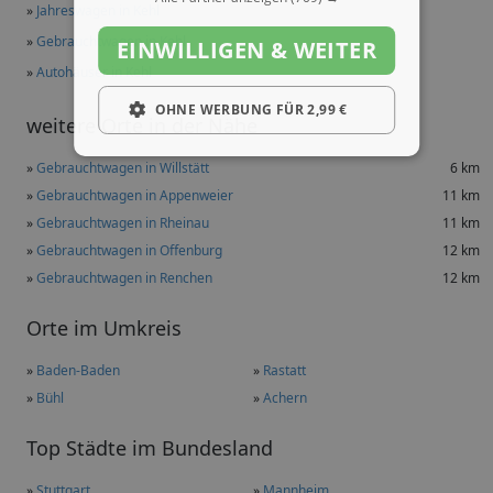
»
Jahreswagen in Kehl
»
Gebrauchtwagen in Kehl
EINWILLIGEN & WEITER
»
Autohäuser in Kehl
OHNE WERBUNG FÜR 2,99 €
weitere Orte in der Nähe
»
Gebrauchtwagen in Willstätt
6 km
»
Gebrauchtwagen in Appenweier
11 km
»
Gebrauchtwagen in Rheinau
11 km
»
Gebrauchtwagen in Offenburg
12 km
»
Gebrauchtwagen in Renchen
12 km
Orte im Umkreis
»
Baden-Baden
»
Rastatt
»
Bühl
»
Achern
Top Städte im Bundesland
»
Stuttgart
»
Mannheim