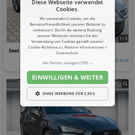
Diese Webseite verwendet
Cookies.
Wir verwenden Cookies, um die
Benutzerfreundlichkeit unserer Website zu
verbessern. Durch die weitere Nutzung
unserer Webseite stimmen Sie der
1 / 3
Verwendung von Cookies gemäß unserer
Cookie-Richtlinie zu.
Weitere Informationen /
Seat Leon
Datenschutz
19.900 EUR
Alle Partner anzeigen
(709) →
EINWILLIGEN & WEITER
OHNE WERBUNG FÜR 2,99 €