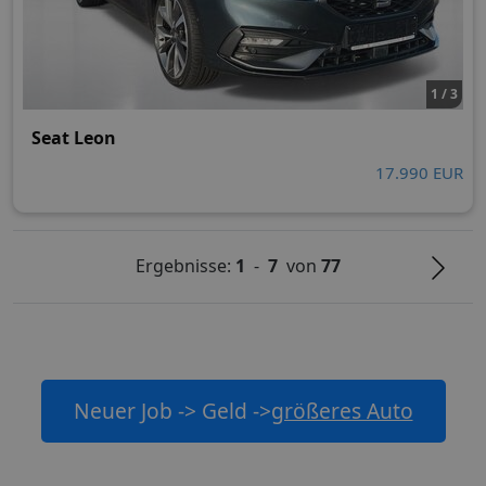
1 / 3
Seat Leon
17.990 EUR
Ergebnisse:
1
-
7
von
77
Neuer Job -> Geld ->
größeres Auto