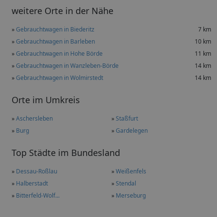
weitere Orte in der Nähe
»
Gebrauchtwagen in Biederitz
7 km
»
Gebrauchtwagen in Barleben
10 km
»
Gebrauchtwagen in Hohe Börde
11 km
»
Gebrauchtwagen in Wanzleben-Börde
14 km
»
Gebrauchtwagen in Wolmirstedt
14 km
Orte im Umkreis
»
Aschersleben
»
Staßfurt
»
Burg
»
Gardelegen
Top Städte im Bundesland
»
Dessau-Roßlau
»
Weißenfels
»
Halberstadt
»
Stendal
»
Bitterfeld-Wolf...
»
Merseburg